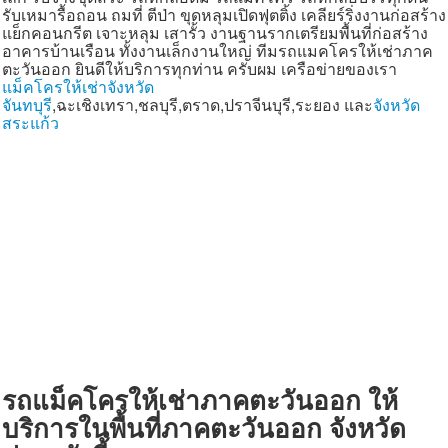
รับเหมารื้อถอน ถมที่ ตีป่า ขุดหลุมเปิดฟุตติ้ง เคลียร์ริ่งงานก่อสร้าง
แผนผังเว็บไซต์
แย็กคอนกรีต เจาะหลุม เสารั้ว งานฐานรากเตรียมพื้นที่ก่อสร้าง
อาคารบ้านเรือน ทั้งงานเล็กงานใหญ่ ทีมรถแมคโครให้เช่าภาค
ค้นหา
ตะวันออก ยินดีให้บริการทุกท่าน ครับผม เครือข่ายของเรา
แม็คโครให้เช่าจังหวัด
ติดต่อเรา
จันทบุรี
,ฉะเชิงเทรา,ชลบุรี,ตราด,ปราจีนบุรี,ระยอง และ
จังหวัด
สระแก้ว
สายด่วน
รถแม็คโครให้เช่าภาคตะวันออก ให้
บริการในพื้นที่ภาคตะวันออก จังหวัด