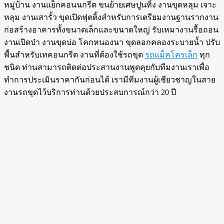
หมู่บ้าน งานแย็กคอนนกรีต ขนย้ายเศษปูนทิ้ง งานขุดหลุม เจาะ
หลุม งานเสารั้ว ขุดเปิดฟุตติ้งสำหรับการเตรียมงานฐานรากงาน
ก่อสร้างอาคารทั้งขนาดเล็กและขนาดใหญ่ รับเหมางานรื้อถอน
งานเปิดป่า งานขุดบ่อ โคกหนองนา ขุดลอกคลองระบายน้ำ ปรับ
พื้นสำหรับเทคอนกรีต งานที่ต้องใช้รถขุด
รถแม็คโครเล็ก
ทุก
ชนิด ท่านสามารถติดต่อประสานงานพูดคุยกับทีมงานเราเพื่อ
ทำการประเมินราคากันก่อนได้ เรามีทีมงานผู้เชียวชาญในสาย
งานรถขุดไว้บริการท่านด้วยประสบการณ์กว่า 20 ปี