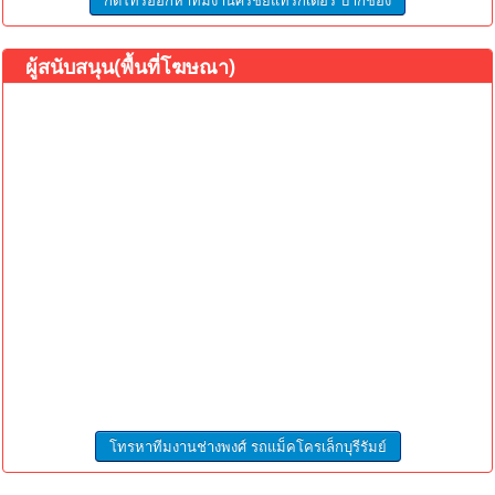
ผู้สนับสนุน(พื้นที่โฆษณา)
โทรหาทีมงานช่างพงศ์ รถแม็คโครเล็กบุรีรัมย์