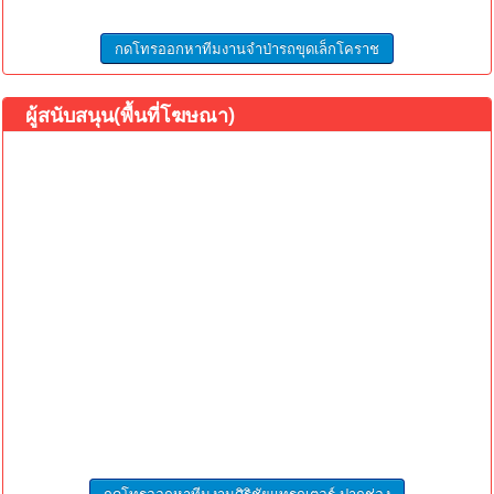
กดโทรออกหาทีมงานจำป่ารถขุดเล็กโคราช
ผู้สนับสนุน(พื้นที่โฆษณา)
กดโทรออกหาทีมงานศิริชัยแทรกเตอร์ ปากช่อง