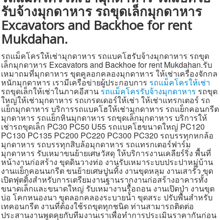
รับจ้างมุกดาหาร รถขุดเล็กมุกดาหาร
แผนผังเว็บไซต์
Excavators and Backhoe for rent
ค้นหา
Mukdahan.
ติดต่อเรา
รถแม็คโครให้เช่ามุกดาหาร รถแบคโฮรับจ้างมุกดาหาร รถขุด
สายด่วน
เล็กมุกดาหาร Excavators and Backhoe for rent Mukdahan.รับ
เหมาถมที่มุกดาหาร ขุดคูลอกคลองมุกดาหาร ให้เช่าเครื่องจักกล
หนักมุกดาหาร เรามีเครือข่ายผู้ประกอบการ
รถแม็คโครให้เช่า
รถขุดเล็กให้เช่าในภาคอีสาน
รถแม็คโครรับจ้างมุกดาหาร
รถขุด
ใหญ่ให้เช่ามุกดาหาร รถเกรดเดอร์ให้เช่า ให้เช่าแทรกเตอร์ รถ
แย็กมุกดาหาร บริการรถแบคโฮให้เช่ามุกดาหาร รถแย็กคอนกรีต
มุกดาหาร รถแย็กหินมุกดาหาร รถขุดเล็กมุกดาหาร บริการให้
เช่ารถขุดเล็ก PC30 PC50 U55 รถแบคโฮขนาดใหญ่ PC120
PC130 PC135 PC200 PC220 PC300 PC320 รถบรรทุกหกล้อ
มุกดาหาร รถบรรทุกสิบล้อมุกดาหาร รถแทรกเตอร์ฟาร์ม
มุกดาหาร รับเหมาขนย้ายเศษวัสดุ ให้บริการงานเคลียร์ริ่ง พื้นที่
หน้างานก่อสร้าง ขุดดินวางท่อ งานรับเหมาระบบประปาหมู่บ้าน
งานแย็กคอนนกรีต ขนย้ายเศษปูนทิ้ง งานขุดหลุม งานเสารั้ว ขุด
เปิดฟุตติ้งสำหรับการเตรียมงานฐานรากงานก่อสร้างอาคารทั้ง
ขนาดเล็กและขนาดใหญ่ รับเหมางานรื้อถอน งานเปิดป่า งานขุด
บ่อ โคกหนองนา ขุดลอกคลองระบายน้ำ ขุดสระ ปรับพื้นสำหรับ
เทคอนกรีต งานที่ต้องใช้รถขุดทุกชนิด ท่านสามารถติดต่อ
ประสานงานพูดคุยกับทีมงานเราเพื่อทำการประเมินราคากันก่อน