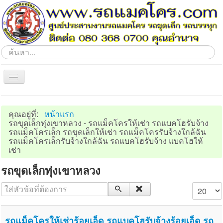
ค้นหา...
Toggle
Navigation
Home
คุณอยู่ที่:
หน้าแรก
ภาคอีสาน
รถขุดเล็กทุ่งเขาหลวง - รถแม็คโครให้เช่า รถแบคโฮรับจ้าง
รถแม็คโครเล็ก รถขุดเล็กให้เช่า รถแม็คโครรับจ้างใกล้ฉัน
ภาคตะวันออก
รถแม็คโครเล็กรับจ้างใกล้ฉัน รถแบคโฮรับจ้าง แบคโฮให้
เช่า
ภาคกลาง
รถขุดเล็กทุ่งเขาหลวง
ภาคเหนือ
ภาคตะวันตก
ใส่หัวข้อที่ต้องการ
แสดง #
ภาคใต้
ประชาสัมพันธ์
รถแม็คโครให้เช่าร้อยเอ็ด รถแบคโฮรับจ้างร้อยเอ็ด รถ