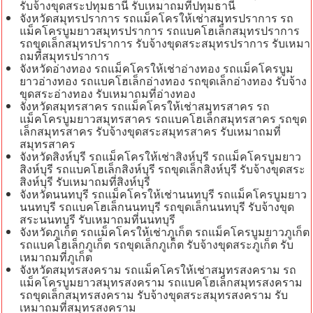
รับจ้างขุดสระปทุมธานี รับเหมาถมที่ปทุมธานี
จังหวัดสมุทรปราการ รถแม็คโครให้เช่าสมุทรปราการ รถ
แม็คโครบูมยาวสมุทรปราการ รถแบคโฮเล็กสมุทรปราการ
รถขุดเล็กสมุทรปราการ รับจ้างขุดสระสมุทรปราการ รับเหมา
ถมที่สมุทรปราการ
จังหวัดอ่างทอง รถแม็คโครให้เช่าอ่างทอง รถแม็คโครบูม
ยาวอ่างทอง รถแบคโฮเล็กอ่างทอง รถขุดเล็กอ่างทอง รับจ้าง
ขุดสระอ่างทอง รับเหมาถมที่อ่างทอง
จังหวัดสมุทรสาคร รถแม็คโครให้เช่าสมุทรสาคร รถ
แม็คโครบูมยาวสมุทรสาคร รถแบคโฮเล็กสมุทรสาคร รถขุด
เล็กสมุทรสาคร รับจ้างขุดสระสมุทรสาคร รับเหมาถมที่
สมุทรสาคร
จังหวัดสิงห์บุรี รถแม็คโครให้เช่าสิงห์บุรี รถแม็คโครบูมยาว
สิงห์บุรี รถแบคโฮเล็กสิงห์บุรี รถขุดเล็กสิงห์บุรี รับจ้างขุดสระ
สิงห์บุรี รับเหมาถมที่สิงห์บุรี
จังหวัดนนทบุรี รถแม็คโครให้เช่านนทบุรี รถแม็คโครบูมยาว
นนทบุรี รถแบคโฮเล็กนนทบุรี รถขุดเล็กนนทบุรี รับจ้างขุด
สระนนทบุรี รับเหมาถมที่นนทบุรี
จังหวัดภูเก็ต รถแม็คโครให้เช่าภูเก็ต รถแม็คโครบูมยาวภูเก็ต
รถแบคโฮเล็กภูเก็ต รถขุดเล็กภูเก็ต รับจ้างขุดสระภูเก็ต รับ
เหมาถมที่ภูเก็ต
จังหวัดสมุทรสงคราม รถแม็คโครให้เช่าสมุทรสงคราม รถ
แม็คโครบูมยาวสมุทรสงคราม รถแบคโฮเล็กสมุทรสงคราม
รถขุดเล็กสมุทรสงคราม รับจ้างขุดสระสมุทรสงคราม รับ
เหมาถมที่สมุทรสงคราม