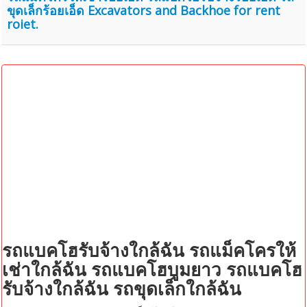
ขุดเล็กร้อยเอ็ด Excavators and Backhoe for rent
แผนผังเว็บไซต์
roiet.
ค้นหา
ติดต่อเรา
สายด่วน
รถแบคโฮรับจ้างใกล้ฉัน รถแม็คโครให้
เช่าใกล้ฉัน รถแบคโฮบูมยาว รถแบคโฮ
รับจ้างใกล้ฉัน รถขุดเล็กใกล้ฉัน