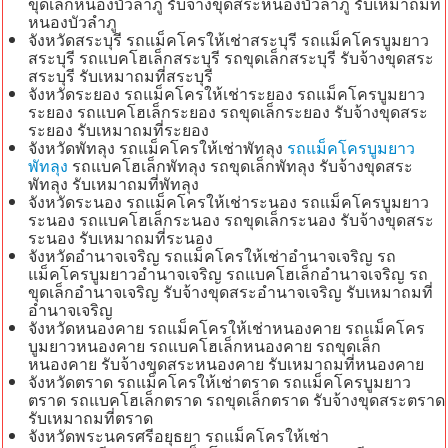
ขุดเล็กหนองบัวลำภู รับจ้างขุดสระหนองบัวลำภู รับเหมาถมที่
หนองบัวลำภู
จังหวัดสระบุรี รถแม็คโครให้เช่าสระบุรี รถแม็คโครบูมยาว
สระบุรี รถแบคโฮเล็กสระบุรี รถขุดเล็กสระบุรี รับจ้างขุดสระ
สระบุรี รับเหมาถมที่สระบุรี
จังหวัดระยอง รถแม็คโครให้เช่าระยอง รถแม็คโครบูมยาว
ระยอง รถแบคโฮเล็กระยอง รถขุดเล็กระยอง รับจ้างขุดสระ
ระยอง รับเหมาถมที่ระยอง
จังหวัดพัทลุง รถแม็คโครให้เช่าพัทลุง
รถแม็คโครบูมยาว
พัทลุง
รถแบคโฮเล็กพัทลุง รถขุดเล็กพัทลุง รับจ้างขุดสระ
พัทลุง รับเหมาถมที่พัทลุง
จังหวัดระนอง รถแม็คโครให้เช่าระนอง รถแม็คโครบูมยาว
ระนอง รถแบคโฮเล็กระนอง รถขุดเล็กระนอง รับจ้างขุดสระ
ระนอง รับเหมาถมที่ระนอง
จังหวัดอำนาจเจริญ รถแม็คโครให้เช่าอำนาจเจริญ รถ
แม็คโครบูมยาวอำนาจเจริญ รถแบคโฮเล็กอำนาจเจริญ รถ
ขุดเล็กอำนาจเจริญ รับจ้างขุดสระอำนาจเจริญ รับเหมาถมที่
อำนาจเจริญ
จังหวัดหนองคาย รถแม็คโครให้เช่าหนองคาย รถแม็คโคร
บูมยาวหนองคาย รถแบคโฮเล็กหนองคาย รถขุดเล็ก
หนองคาย รับจ้างขุดสระหนองคาย รับเหมาถมที่หนองคาย
จังหวัดตราด รถแม็คโครให้เช่าตราด รถแม็คโครบูมยาว
ตราด รถแบคโฮเล็กตราด รถขุดเล็กตราด รับจ้างขุดสระตราด
รับเหมาถมที่ตราด
จังหวัดพระนครศรีอยุธยา รถแม็คโครให้เช่า