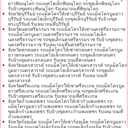
ยาวพิษณุโลก รถแบคโฮเล็กพิษณุโลก รถขุดเล็กพิษณุโลก
รับจ้างขุดสระพิษณุโลก รับเหมาถมที่พิษณุโลก
จังหวัดบุรีรัมย์ รถแม็คโครให้เช่าบุรีรัมย์ รถแม็คโครบูมยาว
บุรีรัมย์ รถแบคโฮเล็กบุรีรัมย์ รถขุดเล็กบุรีรัมย์ รับจ้างขุด
สระบุรีรัมย์ รับเหมาถมที่บุรีรัมย์
จังหวัดนครศรีธรรมราช รถแม็คโครให้เช่านครศรีธรรมราช
รถแม็คโครบูมยาวนครศรีธรรมราช รถแบคโฮเล็ก
นครศรีธรรมราช รถขุดเล็กนครศรีธรรมราช รับจ้างขุดสระ
นครศรีธรรมราช รับเหมาถมที่นครศรีธรรมราช
จังหวัดสกลนคร รถแม็คโครให้เช่าสกลนคร รถแม็คโครบูม
ยาวสกลนคร รถแบคโฮเล็กสกลนคร รถขุดเล็กสกลนคร
รับจ้างขุดสระสกลนคร รับเหมาถมที่สกลนคร
จังหวัดนครสวรรค์ รถแม็คโครให้เช่านครสวรรค์ รถแม็คโคร
บูมยาวนครสวรรค์ รถแบคโฮเล็กนครสวรรค์ รถขุดเล็ก
นครสวรรค์ รับจ้างขุดสระนครสวรรค์ รับเหมาถมที่
นครสวรรค์
จังหวัดศรีสะเกษ รถแม็คโครให้เช่าศรีสะเกษ รถแม็คโครบูม
ยาวศรีสะเกษ รถแบคโฮเล็กศรีสะเกษ รถขุดเล็กศรีสะเกษ
รับจ้างขุดสระศรีสะเกษ รับเหมาถมที่ศรีสะเกษ
จังหวัดกำแพงเพชร รถแม็คโครให้เช่ากำแพงเพชร รถ
แม็คโครบูมยาวกำแพงเพชร รถแบคโฮเล็กกำแพงเพชร รถ
ขุดเล็กกำแพงเพชร รับจ้างขุดสระกำแพงเพชร รับเหมาถมที่
กำแพงเพชร
จังหวัดร้อยเอ็ด รถแม็คโครให้เช่าร้อยเอ็ด รถแม็คโครบูมยาว
ร้อยเอ็ด รถแบคโฮเล็กร้อยเอ็ด รถขุดเล็กร้อยเอ็ด รับจ้างขุด