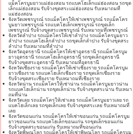
แม็คโครบูมยาวแม่ฮ่องสอน รถแบคโฮเล็กแม่ฮ่องสอน รถขุด
เล็กแม่ฮ่องสอน รับจ้างขุดสระแม่ฮ่องสอน รับเหมาถมที่
แม่ฮ่องสอน
จังหวัดเพชรบูรณ์ รถแม็คโครให้เช่าเพชรบูรณ์ รถแม็คโคร
บูมยาวเพชรบูรณ์ รถแบคโฮเล็กเพชรบูรณ์ รถขุดเล็ก
เพชรบูรณ์ รับจ้างขุดสระเพชรบูรณ์ รับเหมาถมที่เพชรบูรณ์
จังหวัดลำปาง รถแม็คโครให้เช่าลำปาง รถแม็คโครบูมยาว
ลำปาง รถแบคโฮเล็กลำปาง รถขุดเล็กลำปาง รับจ้างขุดสระ
ลำปาง รับเหมาถมที่ลำปาง
จังหวัดอุดรธานี รถแม็คโครให้เช่าอุดรธานี รถแม็คโครบูม
ยาวอุดรธานี รถแบคโฮเล็กอุดรธานี รถขุดเล็กอุดรธานี
รับจ้างขุดสระอุดรธานี รับเหมาถมที่อุดรธานี
จังหวัดเชียงราย รถแม็คโครให้เช่าเชียงราย รถแม็คโครบูม
ยาวเชียงราย รถแบคโฮเล็กเชียงราย รถขุดเล็กเชียงราย
รับจ้างขุดสระเชียงราย รับเหมาถมที่เชียงราย
จังหวัดน่าน รถแม็คโครให้เช่าน่าน รถแม็คโครบูมยาวน่าน
รถแบคโฮเล็กน่าน รถขุดเล็กน่าน รับจ้างขุดสระน่าน รับเหมา
ถมที่น่าน
จังหวัดเลย รถแม็คโครให้เช่าเลย รถแม็คโครบูมยาวเลย รถ
แบคโฮเล็กเลย รถขุดเล็กเลย รับจ้างขุดสระเลย รับเหมาถมที่
เลย
จังหวัดขอนแก่น รถแม็คโครให้เช่าขอนแก่น รถแม็คโครบูม
ยาวขอนแก่น รถแบคโฮเล็กขอนแก่น รถขุดเล็กขอนแก่น
รับจ้างขุดสระขอนแก่น รับเหมาถมที่ขอนแก่น
จังหวัดพิษณุโลก รถแม็คโครให้เช่าพิษณุโลก รถแม็คโครบูม