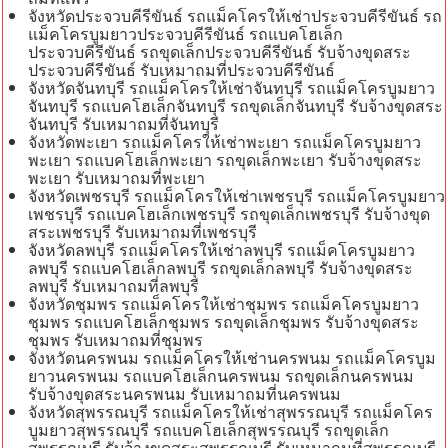
จังหวัดประจวบคีรีขันธ์ รถแม็คโครให้เช่าประจวบคีรีขันธ์ รถ
แม็คโครบูมยาวประจวบคีรีขันธ์ รถแบคโฮเล็ก
ประจวบคีรีขันธ์ รถขุดเล็กประจวบคีรีขันธ์ รับจ้างขุดสระ
ประจวบคีรีขันธ์ รับเหมาถมที่ประจวบคีรีขันธ์
จังหวัดจันทบุรี รถแม็คโครให้เช่าจันทบุรี รถแม็คโครบูมยาว
จันทบุรี รถแบคโฮเล็กจันทบุรี รถขุดเล็กจันทบุรี รับจ้างขุดสระ
จันทบุรี รับเหมาถมที่จันทบุรี
จังหวัดพะเยา รถแม็คโครให้เช่าพะเยา รถแม็คโครบูมยาว
พะเยา รถแบคโฮเล็กพะเยา รถขุดเล็กพะเยา รับจ้างขุดสระ
พะเยา รับเหมาถมที่พะเยา
จังหวัดเพชรบุรี รถแม็คโครให้เช่าเพชรบุรี รถแม็คโครบูมยาว
เพชรบุรี รถแบคโฮเล็กเพชรบุรี รถขุดเล็กเพชรบุรี รับจ้างขุด
สระเพชรบุรี รับเหมาถมที่เพชรบุรี
จังหวัดลพบุรี รถแม็คโครให้เช่าลพบุรี รถแม็คโครบูมยาว
ลพบุรี รถแบคโฮเล็กลพบุรี รถขุดเล็กลพบุรี รับจ้างขุดสระ
ลพบุรี รับเหมาถมที่ลพบุรี
จังหวัดชุมพร รถแม็คโครให้เช่าชุมพร รถแม็คโครบูมยาว
ชุมพร รถแบคโฮเล็กชุมพร รถขุดเล็กชุมพร รับจ้างขุดสระ
ชุมพร รับเหมาถมที่ชุมพร
จังหวัดนครพนม รถแม็คโครให้เช่านครพนม รถแม็คโครบูม
ยาวนครพนม รถแบคโฮเล็กนครพนม รถขุดเล็กนครพนม
รับจ้างขุดสระนครพนม รับเหมาถมที่นครพนม
จังหวัดสุพรรณบุรี รถแม็คโครให้เช่าสุพรรณบุรี รถแม็คโคร
บูมยาวสุพรรณบุรี รถแบคโฮเล็กสุพรรณบุรี รถขุดเล็ก
สุพรรณบุรี รับจ้างขุดสระสุพรรณบุรี รับเหมาถมที่สุพรรณบุรี