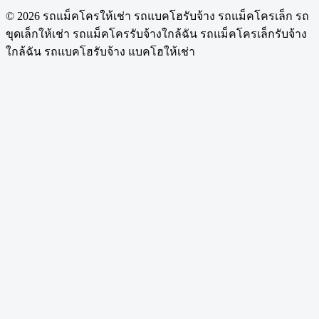
© 2026 รถแม็คโครให้เช่า รถแบคโฮรับจ้าง รถแม็คโครเล็ก รถ
ขุดเล็กให้เช่า รถแม็คโครรับจ้างใกล้ฉัน รถแม็คโครเล็กรับจ้าง
ใกล้ฉัน รถแบคโฮรับจ้าง แบคโฮให้เช่า