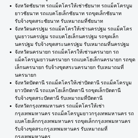
จังหวัดชัยนาท รถแม็คโครให้เช่าชัยนาท รถแม็คโครบูม
ยาวชัยนาท รถแบคโฮเล็กชัยนาท รถขุดเล็กชัยนาท
รับจ้างขุดสระชัยนาท รับเหมาถมที่ชัยนาท
จังหวัดนครปฐม รถแม็คโครให้เช่านครปฐม รถแม็คโคร
บูมยาวนครปฐม รถแบคโฮเล็กนครปฐม รถขุดเล็ก
นครปฐม รับจ้างขุดสระนครปฐม รับเหมาถมที่นครปฐม
จังหวัดนครนายก รถแม็คโครให้เช่านครนายก รถ
แม็คโครบูมยาวนครนายก รถแบคโฮเล็กนครนายก รถขุด
เล็กนครนายก รับจ้างขุดสระนครนายก รับเหมาถมที่
นครนายก
จังหวัดปัตตานี รถแม็คโครให้เช่าปัตตานี รถแม็คโครบูม
ยาวปัตตานี รถแบคโฮเล็กปัตตานี รถขุดเล็กปัตตานี
รับจ้างขุดสระปัตตานี รับเหมาถมที่ปัตตานี
จังหวัดกรุงเทพมหานคร รถแม็คโครให้เช่า
กรุงเทพมหานคร รถแม็คโครบูมยาวกรุงเทพมหานคร รถ
แบคโฮเล็กกรุงเทพมหานคร รถขุดเล็กกรุงเทพมหานคร
รับจ้างขุดสระกรุงเทพมหานคร รับเหมาถมที่
กรุงเทพมหานคร