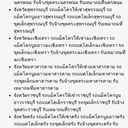
นครพนม รับจ้างขุดสระนครพนม รับเหมาถมที่นครพนม
จังหวัดสุพรรณบุรี รถแม็คโครให้เช่าสุพรรณบุรี รถ
แม็คโครบูมยาวสุพรรณบุรี รถแบคโฮเล็กสุพรรณบุรี รถ
ขุดเล็กสุพรรณบุรี รับจ้างขุดสระสุพรรณบุรี รับเหมาถมที่
สุพรรณบุรี
จังหวัดฉะเชิงเทรา รถแม็คโครให้เช่าฉะเชิงเทรา รถ
แม็คโครบูมยาวฉะเชิงเทรา รถแบคโฮเล็กฉะเชิงเทรา รถ
ขุดเล็กฉะเชิงเทรา รับจ้างขุดสระฉะเชิงเทรา รับเหมาถมที่
ฉะเชิงเทรา
จังหวัดมหาสารคาม รถแม็คโครให้เช่ามหาสารคาม รถ
แม็คโครบูมยาวมหาสารคาม รถแบคโฮเล็กมหาสารคาม
รถขุดเล็กมหาสารคาม รับจ้างขุดสระมหาสารคาม รับ
เหมาถมที่มหาสารคาม
จังหวัดราชบุรี รถแม็คโครให้เช่าราชบุรี รถแม็คโครบูม
ยาวราชบุรี รถแบคโฮเล็กราชบุรี รถขุดเล็กราชบุรี รับจ้าง
ขุดสระราชบุรี รับเหมาถมที่ราชบุรี
จังหวัดตรัง รถแม็คโครให้เช่าตรัง รถแม็คโครบูมยาวตรัง
รถแบคโฮเล็กตรัง รถขุดเล็กตรัง รับจ้างขุดสระตรัง รับ