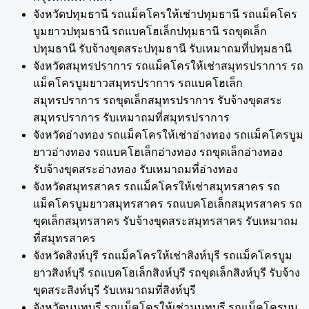
จังหวัดปทุมธานี รถแม็คโครให้เช่าปทุมธานี รถแม็คโคร
บูมยาวปทุมธานี รถแบคโฮเล็กปทุมธานี รถขุดเล็ก
ปทุมธานี รับจ้างขุดสระปทุมธานี รับเหมาถมที่ปทุมธานี
จังหวัดสมุทรปราการ รถแม็คโครให้เช่าสมุทรปราการ รถ
แม็คโครบูมยาวสมุทรปราการ รถแบคโฮเล็ก
สมุทรปราการ รถขุดเล็กสมุทรปราการ รับจ้างขุดสระ
สมุทรปราการ รับเหมาถมที่สมุทรปราการ
จังหวัดอ่างทอง รถแม็คโครให้เช่าอ่างทอง รถแม็คโครบูม
ยาวอ่างทอง รถแบคโฮเล็กอ่างทอง รถขุดเล็กอ่างทอง
รับจ้างขุดสระอ่างทอง รับเหมาถมที่อ่างทอง
จังหวัดสมุทรสาคร รถแม็คโครให้เช่าสมุทรสาคร รถ
แม็คโครบูมยาวสมุทรสาคร รถแบคโฮเล็กสมุทรสาคร รถ
ขุดเล็กสมุทรสาคร รับจ้างขุดสระสมุทรสาคร รับเหมาถม
ที่สมุทรสาคร
จังหวัดสิงห์บุรี รถแม็คโครให้เช่าสิงห์บุรี รถแม็คโครบูม
ยาวสิงห์บุรี รถแบคโฮเล็กสิงห์บุรี รถขุดเล็กสิงห์บุรี รับจ้าง
ขุดสระสิงห์บุรี รับเหมาถมที่สิงห์บุรี
จังหวัดนนทบุรี รถแม็คโครให้เช่านนทบุรี รถแม็คโครบูม