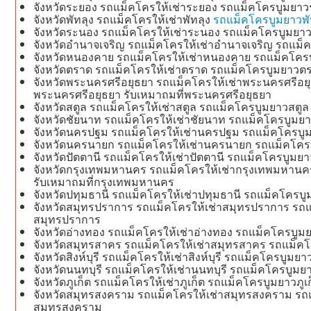
จังหวัดระยอง รถแม็คโครให้เช่าระยอง รถแม็คโครบูมยาว
จังหวัดพัทลุง รถแม็คโครให้เช่าพัทลุง
รถแม็คโครบูมยาวพั
จังหวัดระนอง รถแม็คโครให้เช่าระนอง รถแม็คโครบูมยาว
จังหวัดอำนาจเจริญ รถแม็คโครให้เช่าอำนาจเจริญ รถแม็
จังหวัดหนองคาย รถแม็คโครให้เช่าหนองคาย รถแม็คโคร
จังหวัดตราด รถแม็คโครให้เช่าตราด รถแม็คโครบูมยาวตร
จังหวัดพระนครศรีอยุธยา รถแม็คโครให้เช่าพระนครศรีอย
พระนครศรีอยุธยา รับเหมาถมที่พระนครศรีอยุธยา
จังหวัดสตูล รถแม็คโครให้เช่าสตูล รถแม็คโครบูมยาวสตูล 
จังหวัดชัยนาท รถแม็คโครให้เช่าชัยนาท รถแม็คโครบูมยา
จังหวัดนครปฐม รถแม็คโครให้เช่านครปฐม รถแม็คโครบู
จังหวัดนครนายก รถแม็คโครให้เช่านครนายก รถแม็คโค
จังหวัดปัตตานี รถแม็คโครให้เช่าปัตตานี รถแม็คโครบูมยาว
จังหวัดกรุงเทพมหานคร รถแม็คโครให้เช่ากรุงเทพมหาน
รับเหมาถมที่กรุงเทพมหานคร
จังหวัดปทุมธานี รถแม็คโครให้เช่าปทุมธานี รถแม็คโครบู
จังหวัดสมุทรปราการ รถแม็คโครให้เช่าสมุทรปราการ รถ
สมุทรปราการ
จังหวัดอ่างทอง รถแม็คโครให้เช่าอ่างทอง รถแม็คโครบูมย
จังหวัดสมุทรสาคร รถแม็คโครให้เช่าสมุทรสาคร รถแม็ค
จังหวัดสิงห์บุรี รถแม็คโครให้เช่าสิงห์บุรี รถแม็คโครบูมยาวสิ
จังหวัดนนทบุรี รถแม็คโครให้เช่านนทบุรี รถแม็คโครบูมยา
จังหวัดภูเก็ต รถแม็คโครให้เช่าภูเก็ต รถแม็คโครบูมยาวภูเก็
จังหวัดสมุทรสงคราม รถแม็คโครให้เช่าสมุทรสงคราม รถ
สมุทรสงคราม