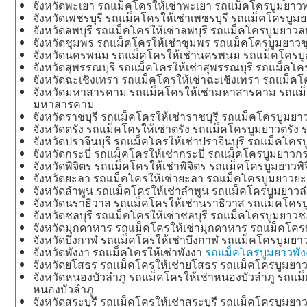
จังหวัดพะเยา รถแม็คโครให้เช่าพะเยา รถแม็คโครบูมยาวพ
จังหวัดเพชรบุรี รถแม็คโครให้เช่าเพชรบุรี รถแม็คโครบูมยา
จังหวัดลพบุรี รถแม็คโครให้เช่าลพบุรี รถแม็คโครบูมยาวลพบ
จังหวัดชุมพร รถแม็คโครให้เช่าชุมพร รถแม็คโครบูมยาวช
จังหวัดนครพนม รถแม็คโครให้เช่านครพนม รถแม็คโครบ
จังหวัดสุพรรณบุรี รถแม็คโครให้เช่าสุพรรณบุรี รถแม็คโคร
จังหวัดฉะเชิงเทรา รถแม็คโครให้เช่าฉะเชิงเทรา รถแม็คโ
จังหวัดมหาสารคาม รถแม็คโครให้เช่ามหาสารคาม รถแม
มหาสารคาม
จังหวัดราชบุรี รถแม็คโครให้เช่าราชบุรี รถแม็คโครบูมยาวร
จังหวัดตรัง รถแม็คโครให้เช่าตรัง รถแม็คโครบูมยาวตรัง ร
จังหวัดปราจีนบุรี รถแม็คโครให้เช่าปราจีนบุรี รถแม็คโครบู
จังหวัดกระบี่ รถแม็คโครให้เช่ากระบี่ รถแม็คโครบูมยาวกระบ
จังหวัดพิจิตร รถแม็คโครให้เช่าพิจิตร รถแม็คโครบูมยาวพิจ
จังหวัดยะลา รถแม็คโครให้เช่ายะลา รถแม็คโครบูมยาวยะ
จังหวัดลำพูน รถแม็คโครให้เช่าลำพูน รถแม็คโครบูมยาวลำ
จังหวัดนราธิวาส รถแม็คโครให้เช่านราธิวาส รถแม็คโครบ
จังหวัดชลบุรี รถแม็คโครให้เช่าชลบุรี รถแม็คโครบูมยาวชลบ
จังหวัดมุกดาหาร รถแม็คโครให้เช่ามุกดาหาร รถแม็คโคร
จังหวัดบึงกาฬ รถแม็คโครให้เช่าบึงกาฬ รถแม็คโครบูมยาว
จังหวัดพังงา รถแม็คโครให้เช่าพังงา
รถแม็คโครบูมยาวพัง
จังหวัดยโสธร รถแม็คโครให้เช่ายโสธร รถแม็คโครบูมยาว
จังหวัดหนองบัวลำภู รถแม็คโครให้เช่าหนองบัวลำภู รถแม
หนองบัวลำภู
จังหวัดสระบุรี รถแม็คโครให้เช่าสระบุรี รถแม็คโครบูมยาวส