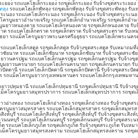
ระยอง รถแบคโฮเล็กระยอง รถขุดเล็กระยอง รับจ้างขุดสระระยอง 
ทลุง
รถแบคโฮเล็กพัทลุง รถขุดเล็กพัทลุง รับจ้างขุดสระพัทลุง รับเ
ระนอง รถแบคโฮเล็กระนอง รถขุดเล็กระนอง รับจ้างขุดสระระนอง
คโครบูมยาวอำนาจเจริญ รถแบคโฮเล็กอำนาจเจริญ รถขุดเล็กอำนาจ
บูมยาวหนองคาย รถแบคโฮเล็กหนองคาย รถขุดเล็กหนองคาย รับจ
าด รถแบคโฮเล็กตราด รถขุดเล็กตราด รับจ้างขุดสระตราด รับเห
ุธยา รถแม็คโครบูมยาวพระนครศรีอยุธยา รถแบคโฮเล็กพระนครศรี
รถแบคโฮเล็กสตูล รถขุดเล็กสตูล รับจ้างขุดสระสตูล รับเหมาถมที่
วชัยนาท รถแบคโฮเล็กชัยนาท รถขุดเล็กชัยนาท รับจ้างขุดสระชั
มยาวนครปฐม รถแบคโฮเล็กนครปฐม รถขุดเล็กนครปฐม รับจ้างข
รบูมยาวนครนายก รถแบคโฮเล็กนครนายก รถขุดเล็กนครนายก รับ
ปัตตานี รถแบคโฮเล็กปัตตานี รถขุดเล็กปัตตานี รับจ้างขุดสระปัตต
คร รถแม็คโครบูมยาวกรุงเทพมหานคร รถแบคโฮเล็กกรุงเทพมหาน
มยาวปทุมธานี รถแบคโฮเล็กปทุมธานี รถขุดเล็กปทุมธานี รับจ้างขุ
แม็คโครบูมยาวสมุทรปราการ รถแบคโฮเล็กสมุทรปราการ รถขุดเล็
าวอ่างทอง รถแบคโฮเล็กอ่างทอง รถขุดเล็กอ่างทอง รับจ้างขุดสร
โครบูมยาวสมุทรสาคร รถแบคโฮเล็กสมุทรสาคร รถขุดเล็กสมุทรสา
งห์บุรี รถแบคโฮเล็กสิงห์บุรี รถขุดเล็กสิงห์บุรี รับจ้างขุดสระสิงห์บุร
วนนทบุรี รถแบคโฮเล็กนนทบุรี รถขุดเล็กนนทบุรี รับจ้างขุดสระนน
ต รถแบคโฮเล็กภูเก็ต รถขุดเล็กภูเก็ต รับจ้างขุดสระภูเก็ต รับเหมาถ
แม็คโครบูมยาวสมุทรสงคราม รถแบคโฮเล็กสมุทรสงคราม รถขุดเล