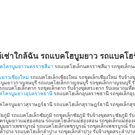
เช่าใกล้ฉัน รถแบคโฮบูมยาว รถแบคโฮรับ
็คโครบูมยาวนครราชสีมา
รถแบคโฮเล็กนครราชสีมา รถขุดเล็กนค
มยาวเชียงใหม่
รถแบคโฮเล็กเชียงใหม่ รถขุดเล็กเชียงใหม่ รับจ้างข
บูมยาวกาญจนบุรี รถแบคโฮเล็กกาญจนบุรี รถขุดเล็กกาญจนบุรี รั
รถแบคโฮเล็กตาก รถขุดเล็กตาก รับจ้างขุดสระตาก รับเหมาถมที่
คโครบูมยาวอุบลราชธานี
รถแบคโฮเล็กอุบลราชธานี รถขุดเล็กอุบ
็คโครบูมยาวสุราษฎร์ธานี รถแบคโฮเล็กสุราษฎร์ธานี รถขุดเล็กสุรา
ภูมิ รถแบคโฮเล็กชัยภูมิ รถขุดเล็กชัยภูมิ รับจ้างขุดสระชัยภูมิ รับ
ครบูมยาวแม่ฮ่องสอน รถแบคโฮเล็กแม่ฮ่องสอน รถขุดเล็กแม่ฮ่องส
บูมยาวเพชรบูรณ์ รถแบคโฮเล็กเพชรบูรณ์ รถขุดเล็กเพชรบูรณ์ รับ
ลำปาง รถแบคโฮเล็กลำปาง รถขุดเล็กลำปาง รับจ้างขุดสระลำปาง