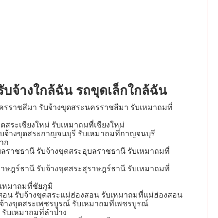
จ้างใกล้ฉัน รถขุดเล็กใกล้ฉัน
รราชสีมา รับจ้างขุดสระนครราชสีมา รับเหมาถมที่
ุดสระเชียงใหม่ รับเหมาถมที่เชียงใหม่
บจ้างขุดสระกาญจนบุรี รับเหมาถมที่กาญจนบุรี
ตาก
ลราชธานี รับจ้างขุดสระอุบลราชธานี รับเหมาถมที่
ษฎร์ธานี รับจ้างขุดสระสุราษฎร์ธานี รับเหมาถมที่
เหมาถมที่ชัยภูมิ
อน รับจ้างขุดสระแม่ฮ่องสอน รับเหมาถมที่แม่ฮ่องสอน
จ้างขุดสระเพชรบูรณ์ รับเหมาถมที่เพชรบูรณ์
 รับเหมาถมที่ลำปาง