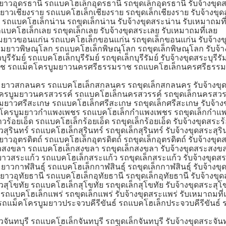
ยาวอุดรธานี รถแบคโฮเล็กอุดรธานี รถขุดเล็กอุดรธานี รับจ้างขุดส
ยาวเชียงราย รถแบคโฮเล็กเชียงราย รถขุดเล็กเชียงราย รับจ้างขุด
รถแบคโฮเล็กน่าน รถขุดเล็กน่าน รับจ้างขุดสระน่าน รับเหมาถมที
แบคโฮเล็กเลย รถขุดเล็กเลย รับจ้างขุดสระเลย รับเหมาถมที่เลย
มยาวขอนแก่น รถแบคโฮเล็กขอนแก่น รถขุดเล็กขอนแก่น รับจ้างข
ูมยาวพิษณุโลก รถแบคโฮเล็กพิษณุโลก รถขุดเล็กพิษณุโลก รับจ้า
รีรัมย์ รถแบคโฮเล็กบุรีรัมย์ รถขุดเล็กบุรีรัมย์ รับจ้างขุดสระบุรีรัมย
าช รถแม็คโครบูมยาวนครศรีธรรมราช รถแบคโฮเล็กนครศรีธรรมร
มยาวสกลนคร รถแบคโฮเล็กสกลนคร รถขุดเล็กสกลนคร รับจ้างข
ครบูมยาวนครสวรรค์ รถแบคโฮเล็กนครสวรรค์ รถขุดเล็กนครสวรร
มยาวศรีสะเกษ รถแบคโฮเล็กศรีสะเกษ รถขุดเล็กศรีสะเกษ รับจ้าง
คโครบูมยาวกำแพงเพชร รถแบคโฮเล็กกำแพงเพชร รถขุดเล็กกำแพง
ร้อยเอ็ด รถแบคโฮเล็กร้อยเอ็ด รถขุดเล็กร้อยเอ็ด รับจ้างขุดสระร้
ุรินทร์ รถแบคโฮเล็กสุรินทร์ รถขุดเล็กสุรินทร์ รับจ้างขุดสระสุริน
าวอุตรดิตถ์ รถแบคโฮเล็กอุตรดิตถ์ รถขุดเล็กอุตรดิตถ์ รับจ้างขุดส
วสงขลา รถแบคโฮเล็กสงขลา รถขุดเล็กสงขลา รับจ้างขุดสระสงขล
ยาวสระแก้ว รถแบคโฮเล็กสระแก้ว รถขุดเล็กสระแก้ว รับจ้างขุดสร
ยาวกาฬสินธุ์ รถแบคโฮเล็กกาฬสินธุ์ รถขุดเล็กกาฬสินธุ์ รับจ้างขุด
าวอุทัยธานี รถแบคโฮเล็กอุทัยธานี รถขุดเล็กอุทัยธานี รับจ้างขุดส
สุโขทัย รถแบคโฮเล็กสุโขทัย รถขุดเล็กสุโขทัย รับจ้างขุดสระสุโข
รถแบคโฮเล็กแพร่ รถขุดเล็กแพร่ รับจ้างขุดสระแพร่ รับเหมาถมที่
 รถแม็คโครบูมยาวประจวบคีรีขันธ์ รถแบคโฮเล็กประจวบคีรีขันธ์ รถ
ันทบุรี รถแบคโฮเล็กจันทบุรี รถขุดเล็กจันทบุรี รับจ้างขุดสระจันทบ