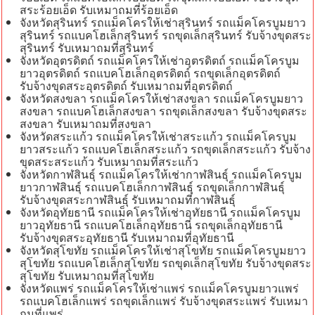
สระร้อยเอ็ด รับเหมาถมที่ร้อยเอ็ด
จังหวัดสุรินทร์ รถแม็คโครให้เช่าสุรินทร์ รถแม็คโครบูมยาว
สุรินทร์ รถแบคโฮเล็กสุรินทร์ รถขุดเล็กสุรินทร์ รับจ้างขุดสระ
สุรินทร์ รับเหมาถมที่สุรินทร์
จังหวัดอุตรดิตถ์ รถแม็คโครให้เช่าอุตรดิตถ์ รถแม็คโครบูม
ยาวอุตรดิตถ์ รถแบคโฮเล็กอุตรดิตถ์ รถขุดเล็กอุตรดิตถ์
รับจ้างขุดสระอุตรดิตถ์ รับเหมาถมที่อุตรดิตถ์
จังหวัดสงขลา รถแม็คโครให้เช่าสงขลา รถแม็คโครบูมยาว
สงขลา รถแบคโฮเล็กสงขลา รถขุดเล็กสงขลา รับจ้างขุดสระ
สงขลา รับเหมาถมที่สงขลา
จังหวัดสระแก้ว รถแม็คโครให้เช่าสระแก้ว รถแม็คโครบูม
ยาวสระแก้ว รถแบคโฮเล็กสระแก้ว รถขุดเล็กสระแก้ว รับจ้าง
ขุดสระสระแก้ว รับเหมาถมที่สระแก้ว
จังหวัดกาฬสินธุ์ รถแม็คโครให้เช่ากาฬสินธุ์ รถแม็คโครบูม
ยาวกาฬสินธุ์ รถแบคโฮเล็กกาฬสินธุ์ รถขุดเล็กกาฬสินธุ์
รับจ้างขุดสระกาฬสินธุ์ รับเหมาถมที่กาฬสินธุ์
จังหวัดอุทัยธานี รถแม็คโครให้เช่าอุทัยธานี รถแม็คโครบูม
ยาวอุทัยธานี รถแบคโฮเล็กอุทัยธานี รถขุดเล็กอุทัยธานี
รับจ้างขุดสระอุทัยธานี รับเหมาถมที่อุทัยธานี
จังหวัดสุโขทัย รถแม็คโครให้เช่าสุโขทัย รถแม็คโครบูมยาว
สุโขทัย รถแบคโฮเล็กสุโขทัย รถขุดเล็กสุโขทัย รับจ้างขุดสระ
สุโขทัย รับเหมาถมที่สุโขทัย
จังหวัดแพร่ รถแม็คโครให้เช่าแพร่ รถแม็คโครบูมยาวแพร่
รถแบคโฮเล็กแพร่ รถขุดเล็กแพร่ รับจ้างขุดสระแพร่ รับเหมา
ถมที่แพร่