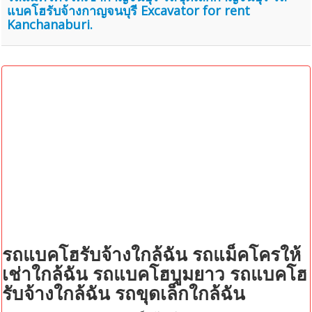
แบคโฮรับจ้างกาญจนบุรี Excavator for rent
แผนผังเว็บไซต์
Kanchanaburi.
ค้นหา
ติดต่อเรา
สายด่วน
รถแบคโฮรับจ้างใกล้ฉัน รถแม็คโครให้
เช่าใกล้ฉัน รถแบคโฮบูมยาว รถแบคโฮ
รับจ้างใกล้ฉัน รถขุดเล็กใกล้ฉัน