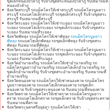
ขุดเล็กหนองบัวลำภู รับจ้างขุดสระหนองบัวลำภู รับเหมาถมที่
หนองบัวลำภู
จังหวัดสระบุรี รถแม็คโครให้เช่าสระบุรี รถแม็คโครบูมยาว
สระบุรี รถแบคโฮเล็กสระบุรี รถขุดเล็กสระบุรี รับจ้างขุดสระ
สระบุรี รับเหมาถมที่สระบุรี
จังหวัดระยอง รถแม็คโครให้เช่าระยอง รถแม็คโครบูมยาว
ระยอง รถแบคโฮเล็กระยอง รถขุดเล็กระยอง รับจ้างขุดสระ
ระยอง รับเหมาถมที่ระยอง
จังหวัดพัทลุง รถแม็คโครให้เช่าพัทลุง
รถแม็คโครบูมยาว
พัทลุง
รถแบคโฮเล็กพัทลุง รถขุดเล็กพัทลุง รับจ้างขุดสระ
พัทลุง รับเหมาถมที่พัทลุง
จังหวัดระนอง รถแม็คโครให้เช่าระนอง รถแม็คโครบูมยาว
ระนอง รถแบคโฮเล็กระนอง รถขุดเล็กระนอง รับจ้างขุดสระ
ระนอง รับเหมาถมที่ระนอง
จังหวัดอำนาจเจริญ รถแม็คโครให้เช่าอำนาจเจริญ รถ
แม็คโครบูมยาวอำนาจเจริญ รถแบคโฮเล็กอำนาจเจริญ รถ
ขุดเล็กอำนาจเจริญ รับจ้างขุดสระอำนาจเจริญ รับเหมาถมที่
อำนาจเจริญ
จังหวัดหนองคาย รถแม็คโครให้เช่าหนองคาย รถแม็คโคร
บูมยาวหนองคาย รถแบคโฮเล็กหนองคาย รถขุดเล็ก
หนองคาย รับจ้างขุดสระหนองคาย รับเหมาถมที่หนองคาย
จังหวัดตราด รถแม็คโครให้เช่าตราด รถแม็คโครบูมยาว
ตราด รถแบคโฮเล็กตราด รถขุดเล็กตราด รับจ้างขุดสระตราด
รับเหมาถมที่ตราด
จังหวัดพระนครศรีอยุธยา รถแม็คโครให้เช่า