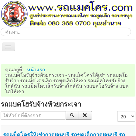
ค้นหา...
Toggle
Navigation
Home
คุณอยู่ที่:
หน้าแรก
ภาคอีสาน
รถแบคโฮรับจ้างห้วยกระเจา - รถแม็คโครให้เช่า รถแบคโฮ
รับจ้าง รถแม็คโครเล็ก รถขุดเล็กให้เช่า รถแม็คโครรับจ้าง
ภาคตะวันออก
ใกล้ฉัน รถแม็คโครเล็กรับจ้างใกล้ฉัน รถแบคโฮรับจ้าง แบค
โฮให้เช่า
ภาคกลาง
รถแบคโฮรับจ้างห้วยกระเจา
ภาคเหนือ
ภาคตะวันตก
ใส่หัวข้อที่ต้องการ
แสดง #
ภาคใต้
ประชาสัมพันธ์
รถแม็คโครให้เช่ากาญจนบุรี รถขุดเล็กกาญจนบุรี รถ