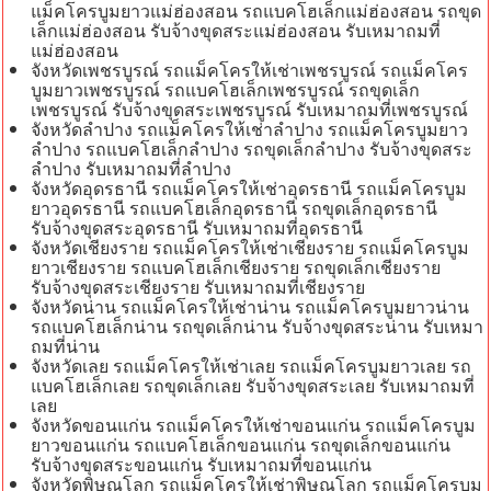
แม็คโครบูมยาวแม่ฮ่องสอน รถแบคโฮเล็กแม่ฮ่องสอน รถขุด
เล็กแม่ฮ่องสอน รับจ้างขุดสระแม่ฮ่องสอน รับเหมาถมที่
แม่ฮ่องสอน
จังหวัดเพชรบูรณ์ รถแม็คโครให้เช่าเพชรบูรณ์ รถแม็คโคร
บูมยาวเพชรบูรณ์ รถแบคโฮเล็กเพชรบูรณ์ รถขุดเล็ก
เพชรบูรณ์ รับจ้างขุดสระเพชรบูรณ์ รับเหมาถมที่เพชรบูรณ์
จังหวัดลำปาง รถแม็คโครให้เช่าลำปาง รถแม็คโครบูมยาว
ลำปาง รถแบคโฮเล็กลำปาง รถขุดเล็กลำปาง รับจ้างขุดสระ
ลำปาง รับเหมาถมที่ลำปาง
จังหวัดอุดรธานี รถแม็คโครให้เช่าอุดรธานี รถแม็คโครบูม
ยาวอุดรธานี รถแบคโฮเล็กอุดรธานี รถขุดเล็กอุดรธานี
รับจ้างขุดสระอุดรธานี รับเหมาถมที่อุดรธานี
จังหวัดเชียงราย รถแม็คโครให้เช่าเชียงราย รถแม็คโครบูม
ยาวเชียงราย รถแบคโฮเล็กเชียงราย รถขุดเล็กเชียงราย
รับจ้างขุดสระเชียงราย รับเหมาถมที่เชียงราย
จังหวัดน่าน รถแม็คโครให้เช่าน่าน รถแม็คโครบูมยาวน่าน
รถแบคโฮเล็กน่าน รถขุดเล็กน่าน รับจ้างขุดสระน่าน รับเหมา
ถมที่น่าน
จังหวัดเลย รถแม็คโครให้เช่าเลย รถแม็คโครบูมยาวเลย รถ
แบคโฮเล็กเลย รถขุดเล็กเลย รับจ้างขุดสระเลย รับเหมาถมที่
เลย
จังหวัดขอนแก่น รถแม็คโครให้เช่าขอนแก่น รถแม็คโครบูม
ยาวขอนแก่น รถแบคโฮเล็กขอนแก่น รถขุดเล็กขอนแก่น
รับจ้างขุดสระขอนแก่น รับเหมาถมที่ขอนแก่น
จังหวัดพิษณุโลก รถแม็คโครให้เช่าพิษณุโลก รถแม็คโครบูม