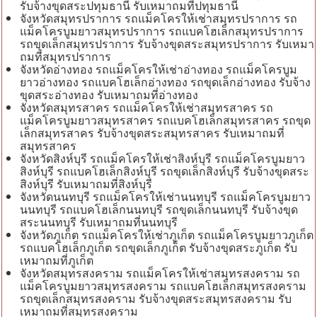
รับจ้างขุดสระปทุมธานี รับเหมาถมที่ปทุมธานี
จังหวัดสมุทรปราการ รถแม็คโครให้เช่าสมุทรปราการ รถ
แม็คโครบูมยาวสมุทรปราการ รถแบคโฮเล็กสมุทรปราการ
รถขุดเล็กสมุทรปราการ รับจ้างขุดสระสมุทรปราการ รับเหมา
ถมที่สมุทรปราการ
จังหวัดอ่างทอง รถแม็คโครให้เช่าอ่างทอง รถแม็คโครบูม
ยาวอ่างทอง รถแบคโฮเล็กอ่างทอง รถขุดเล็กอ่างทอง รับจ้าง
ขุดสระอ่างทอง รับเหมาถมที่อ่างทอง
จังหวัดสมุทรสาคร รถแม็คโครให้เช่าสมุทรสาคร รถ
แม็คโครบูมยาวสมุทรสาคร รถแบคโฮเล็กสมุทรสาคร รถขุด
เล็กสมุทรสาคร รับจ้างขุดสระสมุทรสาคร รับเหมาถมที่
สมุทรสาคร
จังหวัดสิงห์บุรี รถแม็คโครให้เช่าสิงห์บุรี รถแม็คโครบูมยาว
สิงห์บุรี รถแบคโฮเล็กสิงห์บุรี รถขุดเล็กสิงห์บุรี รับจ้างขุดสระ
สิงห์บุรี รับเหมาถมที่สิงห์บุรี
จังหวัดนนทบุรี รถแม็คโครให้เช่านนทบุรี รถแม็คโครบูมยาว
นนทบุรี รถแบคโฮเล็กนนทบุรี รถขุดเล็กนนทบุรี รับจ้างขุด
สระนนทบุรี รับเหมาถมที่นนทบุรี
จังหวัดภูเก็ต รถแม็คโครให้เช่าภูเก็ต รถแม็คโครบูมยาวภูเก็ต
รถแบคโฮเล็กภูเก็ต รถขุดเล็กภูเก็ต รับจ้างขุดสระภูเก็ต รับ
เหมาถมที่ภูเก็ต
จังหวัดสมุทรสงคราม รถแม็คโครให้เช่าสมุทรสงคราม รถ
แม็คโครบูมยาวสมุทรสงคราม รถแบคโฮเล็กสมุทรสงคราม
รถขุดเล็กสมุทรสงคราม รับจ้างขุดสระสมุทรสงคราม รับ
เหมาถมที่สมุทรสงคราม