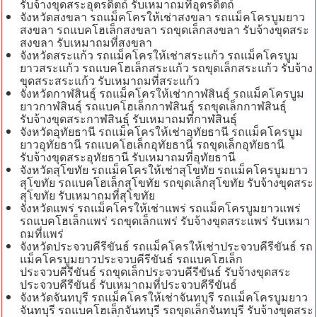
รับจ้างขุดสระอุตรดิตถ์ รับเหมาถมที่อุตรดิตถ์
จังหวัดสงขลา รถแม็คโครให้เช่าสงขลา รถแม็คโครบูมยาว
สงขลา รถแบคโฮเล็กสงขลา รถขุดเล็กสงขลา รับจ้างขุดสระ
สงขลา รับเหมาถมที่สงขลา
จังหวัดสระแก้ว รถแม็คโครให้เช่าสระแก้ว รถแม็คโครบูม
ยาวสระแก้ว รถแบคโฮเล็กสระแก้ว รถขุดเล็กสระแก้ว รับจ้าง
ขุดสระสระแก้ว รับเหมาถมที่สระแก้ว
จังหวัดกาฬสินธุ์ รถแม็คโครให้เช่ากาฬสินธุ์ รถแม็คโครบูม
ยาวกาฬสินธุ์ รถแบคโฮเล็กกาฬสินธุ์ รถขุดเล็กกาฬสินธุ์
รับจ้างขุดสระกาฬสินธุ์ รับเหมาถมที่กาฬสินธุ์
จังหวัดอุทัยธานี รถแม็คโครให้เช่าอุทัยธานี รถแม็คโครบูม
ยาวอุทัยธานี รถแบคโฮเล็กอุทัยธานี รถขุดเล็กอุทัยธานี
รับจ้างขุดสระอุทัยธานี รับเหมาถมที่อุทัยธานี
จังหวัดสุโขทัย รถแม็คโครให้เช่าสุโขทัย รถแม็คโครบูมยาว
สุโขทัย รถแบคโฮเล็กสุโขทัย รถขุดเล็กสุโขทัย รับจ้างขุดสระ
สุโขทัย รับเหมาถมที่สุโขทัย
จังหวัดแพร่ รถแม็คโครให้เช่าแพร่ รถแม็คโครบูมยาวแพร่
รถแบคโฮเล็กแพร่ รถขุดเล็กแพร่ รับจ้างขุดสระแพร่ รับเหมา
ถมที่แพร่
จังหวัดประจวบคีรีขันธ์ รถแม็คโครให้เช่าประจวบคีรีขันธ์ รถ
แม็คโครบูมยาวประจวบคีรีขันธ์ รถแบคโฮเล็ก
ประจวบคีรีขันธ์ รถขุดเล็กประจวบคีรีขันธ์ รับจ้างขุดสระ
ประจวบคีรีขันธ์ รับเหมาถมที่ประจวบคีรีขันธ์
จังหวัดจันทบุรี รถแม็คโครให้เช่าจันทบุรี รถแม็คโครบูมยาว
จันทบุรี รถแบคโฮเล็กจันทบุรี รถขุดเล็กจันทบุรี รับจ้างขุดสระ