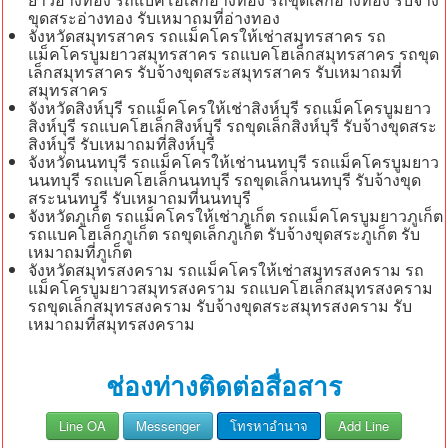
ขุดสระอ่างทอง รับเหมาถมที่อ่างทอง
จังหวัดสมุทรสาคร รถแม็คโครให้เช่าสมุทรสาคร รถ
แม็คโครบูมยาวสมุทรสาคร รถแบคโฮเล็กสมุทรสาคร รถขุด
เล็กสมุทรสาคร รับจ้างขุดสระสมุทรสาคร รับเหมาถมที่
สมุทรสาคร
จังหวัดสิงห์บุรี รถแม็คโครให้เช่าสิงห์บุรี รถแม็คโครบูมยาว
สิงห์บุรี รถแบคโฮเล็กสิงห์บุรี รถขุดเล็กสิงห์บุรี รับจ้างขุดสระ
สิงห์บุรี รับเหมาถมที่สิงห์บุรี
จังหวัดนนทบุรี รถแม็คโครให้เช่านนทบุรี รถแม็คโครบูมยาว
นนทบุรี รถแบคโฮเล็กนนทบุรี รถขุดเล็กนนทบุรี รับจ้างขุด
สระนนทบุรี รับเหมาถมที่นนทบุรี
จังหวัดภูเก็ต รถแม็คโครให้เช่าภูเก็ต รถแม็คโครบูมยาวภูเก็ต
รถแบคโฮเล็กภูเก็ต รถขุดเล็กภูเก็ต รับจ้างขุดสระภูเก็ต รับ
เหมาถมที่ภูเก็ต
จังหวัดสมุทรสงคราม รถแม็คโครให้เช่าสมุทรสงคราม รถ
แม็คโครบูมยาวสมุทรสงคราม รถแบคโฮเล็กสมุทรสงคราม
รถขุดเล็กสมุทรสงคราม รับจ้างขุดสระสมุทรสงคราม รับ
เหมาถมที่สมุทรสงคราม
ช่องท่างติดต่อสื่อสาร
Line OA
Messenger
โทรหาอำนาจ
Add Line