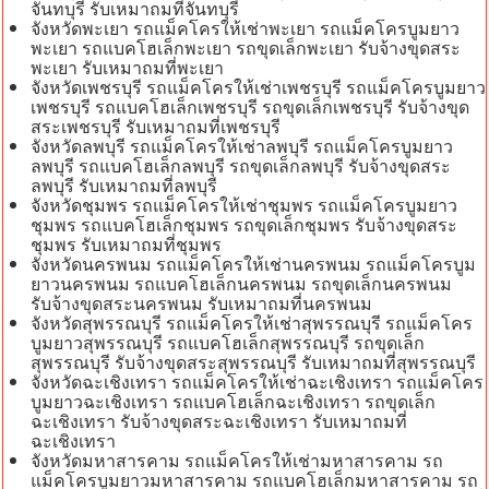
จันทบุรี รับเหมาถมที่จันทบุรี
จังหวัดพะเยา รถแม็คโครให้เช่าพะเยา รถแม็คโครบูมยาว
พะเยา รถแบคโฮเล็กพะเยา รถขุดเล็กพะเยา รับจ้างขุดสระ
พะเยา รับเหมาถมที่พะเยา
จังหวัดเพชรบุรี รถแม็คโครให้เช่าเพชรบุรี รถแม็คโครบูมยาว
เพชรบุรี รถแบคโฮเล็กเพชรบุรี รถขุดเล็กเพชรบุรี รับจ้างขุด
สระเพชรบุรี รับเหมาถมที่เพชรบุรี
จังหวัดลพบุรี รถแม็คโครให้เช่าลพบุรี รถแม็คโครบูมยาว
ลพบุรี รถแบคโฮเล็กลพบุรี รถขุดเล็กลพบุรี รับจ้างขุดสระ
ลพบุรี รับเหมาถมที่ลพบุรี
จังหวัดชุมพร รถแม็คโครให้เช่าชุมพร รถแม็คโครบูมยาว
ชุมพร รถแบคโฮเล็กชุมพร รถขุดเล็กชุมพร รับจ้างขุดสระ
ชุมพร รับเหมาถมที่ชุมพร
จังหวัดนครพนม รถแม็คโครให้เช่านครพนม รถแม็คโครบูม
ยาวนครพนม รถแบคโฮเล็กนครพนม รถขุดเล็กนครพนม
รับจ้างขุดสระนครพนม รับเหมาถมที่นครพนม
จังหวัดสุพรรณบุรี รถแม็คโครให้เช่าสุพรรณบุรี รถแม็คโคร
บูมยาวสุพรรณบุรี รถแบคโฮเล็กสุพรรณบุรี รถขุดเล็ก
สุพรรณบุรี รับจ้างขุดสระสุพรรณบุรี รับเหมาถมที่สุพรรณบุรี
จังหวัดฉะเชิงเทรา รถแม็คโครให้เช่าฉะเชิงเทรา รถแม็คโคร
บูมยาวฉะเชิงเทรา รถแบคโฮเล็กฉะเชิงเทรา รถขุดเล็ก
ฉะเชิงเทรา รับจ้างขุดสระฉะเชิงเทรา รับเหมาถมที่
ฉะเชิงเทรา
จังหวัดมหาสารคาม รถแม็คโครให้เช่ามหาสารคาม รถ
แม็คโครบูมยาวมหาสารคาม รถแบคโฮเล็กมหาสารคาม รถ