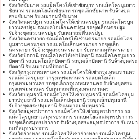
จังหวัดชัยนาท รถแม็คโครให้เช่าชัยนาท รถแม็คโครบูมยาว
ชัยนาท รถแบคโฮเล็กชัยนาท รถขุดเล็กชัยนาท รับจ้างขุด
สระชัยนาท รับเหมาถมที่ชัยนาท
จังหวัดนครปฐม รถแม็คโครให้เช่านครปฐม รถแม็คโครบูม
ยาวนครปฐม รถแบคโฮเล็กนครปฐม รถขุดเล็กนครปฐม
รับจ้างขุดสระนครปฐม รับเหมาถมที่นครปฐม
จังหวัดนครนายก รถแม็คโครให้เช่านครนายก รถแม็คโคร
บูมยาวนครนายก รถแบคโฮเล็กนครนายก รถขุดเล็ก
นครนายก รับจ้างขุดสระนครนายก รับเหมาถมที่นครนายก
จังหวัดปัตตานี รถแม็คโครให้เช่าปัตตานี รถแม็คโครบูมยาว
ปัตตานี รถแบคโฮเล็กปัตตานี รถขุดเล็กปัตตานี รับจ้างขุดสระ
ปัตตานี รับเหมาถมที่ปัตตานี
จังหวัดกรุงเทพมหานคร รถแม็คโครให้เช่ากรุงเทพมหานคร
รถแม็คโครบูมยาวกรุงเทพมหานคร รถแบคโฮเล็ก
กรุงเทพมหานคร รถขุดเล็กกรุงเทพมหานคร รับจ้างขุดสระ
กรุงเทพมหานคร รับเหมาถมที่กรุงเทพมหานคร
จังหวัดปทุมธานี รถแม็คโครให้เช่าปทุมธานี รถแม็คโครบูม
ยาวปทุมธานี รถแบคโฮเล็กปทุมธานี รถขุดเล็กปทุมธานี
รับจ้างขุดสระปทุมธานี รับเหมาถมที่ปทุมธานี
จังหวัดสมุทรปราการ รถแม็คโครให้เช่าสมุทรปราการ รถ
แม็คโครบูมยาวสมุทรปราการ รถแบคโฮเล็กสมุทรปราการ
รถขุดเล็กสมุทรปราการ รับจ้างขุดสระสมุทรปราการ รับเหมา
ถมที่สมุทรปราการ
จังหวัดอ่างทอง รถแม็คโครให้เช่าอ่างทอง รถแม็คโครบูม
ยาวอ่างทอง รถแบคโฮเล็กอ่างทอง รถขุดเล็กอ่างทอง รับจ้าง