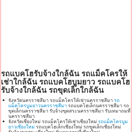
รถแบคโฮรับจ้างใกล้ฉัน รถแม็คโครให้
เช่าใกล้ฉัน รถแบคโฮบูมยาว รถแบคโฮ
รับจ้างใกล้ฉัน รถขุดเล็กใกล้ฉัน
จังหวัดนครราชสีมา รถแม็คโครให้เช่านครราชสีมา
รถ
แม็คโครบูมยาวนครราชสีมา
รถแบคโฮเล็กนครราชสีมา รถ
ขุดเล็กนครราชสีมา รับจ้างขุดสระนครราชสีมา รับเหมาถมที่
นครราชสีมา
จังหวัดเชียงใหม่ รถแม็คโครให้เช่าเชียงใหม่
รถแม็คโครบูม
ยาวเชียงใหม่
รถแบคโฮเล็กเชียงใหม่ รถขุดเล็กเชียงใหม่
รับจ้างขุดสระเชียงใหม่ รับเหมาถมที่เชียงใหม่