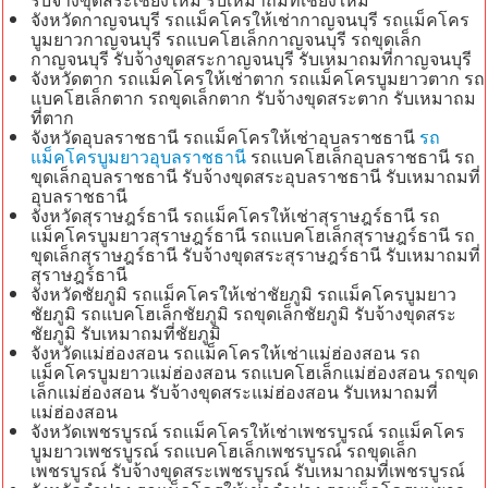
จังหวัดกาญจนบุรี รถแม็คโครให้เช่ากาญจนบุรี รถแม็คโคร
บูมยาวกาญจนบุรี รถแบคโฮเล็กกาญจนบุรี รถขุดเล็ก
กาญจนบุรี รับจ้างขุดสระกาญจนบุรี รับเหมาถมที่กาญจนบุรี
จังหวัดตาก รถแม็คโครให้เช่าตาก รถแม็คโครบูมยาวตาก รถ
แบคโฮเล็กตาก รถขุดเล็กตาก รับจ้างขุดสระตาก รับเหมาถม
ที่ตาก
จังหวัดอุบลราชธานี รถแม็คโครให้เช่าอุบลราชธานี
รถ
แม็คโครบูมยาวอุบลราชธานี
รถแบคโฮเล็กอุบลราชธานี รถ
ขุดเล็กอุบลราชธานี รับจ้างขุดสระอุบลราชธานี รับเหมาถมที่
อุบลราชธานี
จังหวัดสุราษฎร์ธานี รถแม็คโครให้เช่าสุราษฎร์ธานี รถ
แม็คโครบูมยาวสุราษฎร์ธานี รถแบคโฮเล็กสุราษฎร์ธานี รถ
ขุดเล็กสุราษฎร์ธานี รับจ้างขุดสระสุราษฎร์ธานี รับเหมาถมที่
สุราษฎร์ธานี
จังหวัดชัยภูมิ รถแม็คโครให้เช่าชัยภูมิ รถแม็คโครบูมยาว
ชัยภูมิ รถแบคโฮเล็กชัยภูมิ รถขุดเล็กชัยภูมิ รับจ้างขุดสระ
ชัยภูมิ รับเหมาถมที่ชัยภูมิ
จังหวัดแม่ฮ่องสอน รถแม็คโครให้เช่าแม่ฮ่องสอน รถ
แม็คโครบูมยาวแม่ฮ่องสอน รถแบคโฮเล็กแม่ฮ่องสอน รถขุด
เล็กแม่ฮ่องสอน รับจ้างขุดสระแม่ฮ่องสอน รับเหมาถมที่
แม่ฮ่องสอน
จังหวัดเพชรบูรณ์ รถแม็คโครให้เช่าเพชรบูรณ์ รถแม็คโคร
บูมยาวเพชรบูรณ์ รถแบคโฮเล็กเพชรบูรณ์ รถขุดเล็ก
เพชรบูรณ์ รับจ้างขุดสระเพชรบูรณ์ รับเหมาถมที่เพชรบูรณ์