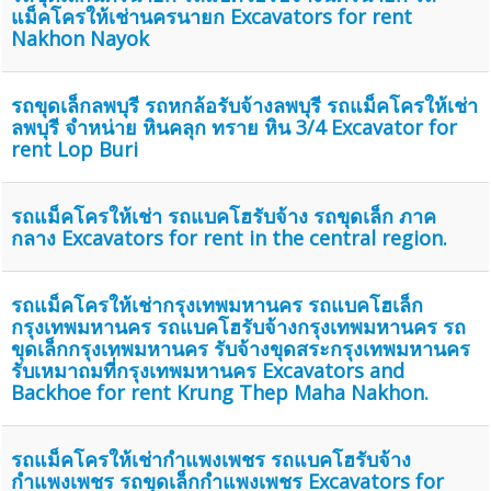
แม็คโครให้เช่านครนายก Excavators for rent
แผนผังเว็บไซต์
Nakhon Nayok
ค้นหา
รถขุดเล็กลพบุรี รถหกล้อรับจ้างลพบุรี รถแม็คโครให้เช่า
ติดต่อเรา
ลพบุรี จำหน่าย หินคลุก ทราย หิน 3/4 Excavator for
สายด่วน
rent Lop Buri
รถแม็คโครให้เช่า รถแบคโฮรับจ้าง รถขุดเล็ก ภาค
กลาง Excavators for rent in the central region.
รถแม็คโครให้เช่ากรุงเทพมหานคร รถแบคโฮเล็ก
กรุงเทพมหานคร รถแบคโฮรับจ้างกรุงเทพมหานคร รถ
ขุดเล็กกรุงเทพมหานคร รับจ้างขุดสระกรุงเทพมหานคร
รับเหมาถมที่กรุงเทพมหานคร Excavators and
Backhoe for rent Krung Thep Maha Nakhon.
รถแม็คโครให้เช่ากำแพงเพชร รถแบคโฮรับจ้าง
กำแพงเพชร รถขุดเล็กกำแพงเพชร Excavators for