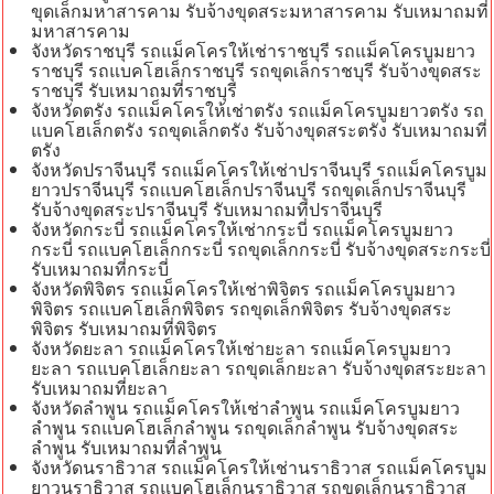
ขุดเล็กมหาสารคาม รับจ้างขุดสระมหาสารคาม รับเหมาถมที่
มหาสารคาม
จังหวัดราชบุรี รถแม็คโครให้เช่าราชบุรี รถแม็คโครบูมยาว
ราชบุรี รถแบคโฮเล็กราชบุรี รถขุดเล็กราชบุรี รับจ้างขุดสระ
ราชบุรี รับเหมาถมที่ราชบุรี
จังหวัดตรัง รถแม็คโครให้เช่าตรัง รถแม็คโครบูมยาวตรัง รถ
แบคโฮเล็กตรัง รถขุดเล็กตรัง รับจ้างขุดสระตรัง รับเหมาถมที่
ตรัง
จังหวัดปราจีนบุรี รถแม็คโครให้เช่าปราจีนบุรี รถแม็คโครบูม
ยาวปราจีนบุรี รถแบคโฮเล็กปราจีนบุรี รถขุดเล็กปราจีนบุรี
รับจ้างขุดสระปราจีนบุรี รับเหมาถมที่ปราจีนบุรี
จังหวัดกระบี่ รถแม็คโครให้เช่ากระบี่ รถแม็คโครบูมยาว
กระบี่ รถแบคโฮเล็กกระบี่ รถขุดเล็กกระบี่ รับจ้างขุดสระกระบี่
รับเหมาถมที่กระบี่
จังหวัดพิจิตร รถแม็คโครให้เช่าพิจิตร รถแม็คโครบูมยาว
พิจิตร รถแบคโฮเล็กพิจิตร รถขุดเล็กพิจิตร รับจ้างขุดสระ
พิจิตร รับเหมาถมที่พิจิตร
จังหวัดยะลา รถแม็คโครให้เช่ายะลา รถแม็คโครบูมยาว
ยะลา รถแบคโฮเล็กยะลา รถขุดเล็กยะลา รับจ้างขุดสระยะลา
รับเหมาถมที่ยะลา
จังหวัดลำพูน รถแม็คโครให้เช่าลำพูน รถแม็คโครบูมยาว
ลำพูน รถแบคโฮเล็กลำพูน รถขุดเล็กลำพูน รับจ้างขุดสระ
ลำพูน รับเหมาถมที่ลำพูน
จังหวัดนราธิวาส รถแม็คโครให้เช่านราธิวาส รถแม็คโครบูม
ยาวนราธิวาส รถแบคโฮเล็กนราธิวาส รถขุดเล็กนราธิวาส