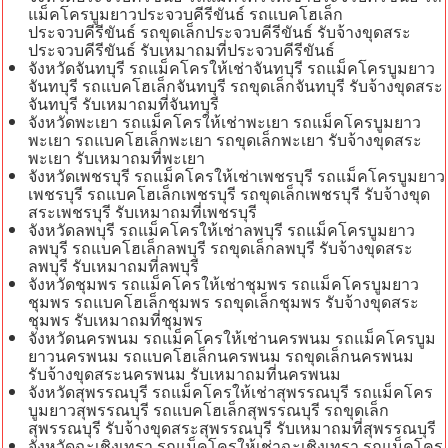
แม็คโครบูมยาวประจวบคีรีขันธ์ รถแบคโฮเล็ก
ประจวบคีรีขันธ์ รถขุดเล็กประจวบคีรีขันธ์ รับจ้างขุดสระ
ประจวบคีรีขันธ์ รับเหมาถมที่ประจวบคีรีขันธ์
จังหวัดจันทบุรี รถแม็คโครให้เช่าจันทบุรี รถแม็คโครบูมยาว
จันทบุรี รถแบคโฮเล็กจันทบุรี รถขุดเล็กจันทบุรี รับจ้างขุดสระ
จันทบุรี รับเหมาถมที่จันทบุรี
จังหวัดพะเยา รถแม็คโครให้เช่าพะเยา รถแม็คโครบูมยาว
พะเยา รถแบคโฮเล็กพะเยา รถขุดเล็กพะเยา รับจ้างขุดสระ
พะเยา รับเหมาถมที่พะเยา
จังหวัดเพชรบุรี รถแม็คโครให้เช่าเพชรบุรี รถแม็คโครบูมยาว
เพชรบุรี รถแบคโฮเล็กเพชรบุรี รถขุดเล็กเพชรบุรี รับจ้างขุด
สระเพชรบุรี รับเหมาถมที่เพชรบุรี
จังหวัดลพบุรี รถแม็คโครให้เช่าลพบุรี รถแม็คโครบูมยาว
ลพบุรี รถแบคโฮเล็กลพบุรี รถขุดเล็กลพบุรี รับจ้างขุดสระ
ลพบุรี รับเหมาถมที่ลพบุรี
จังหวัดชุมพร รถแม็คโครให้เช่าชุมพร รถแม็คโครบูมยาว
ชุมพร รถแบคโฮเล็กชุมพร รถขุดเล็กชุมพร รับจ้างขุดสระ
ชุมพร รับเหมาถมที่ชุมพร
จังหวัดนครพนม รถแม็คโครให้เช่านครพนม รถแม็คโครบูม
ยาวนครพนม รถแบคโฮเล็กนครพนม รถขุดเล็กนครพนม
รับจ้างขุดสระนครพนม รับเหมาถมที่นครพนม
จังหวัดสุพรรณบุรี รถแม็คโครให้เช่าสุพรรณบุรี รถแม็คโคร
บูมยาวสุพรรณบุรี รถแบคโฮเล็กสุพรรณบุรี รถขุดเล็ก
สุพรรณบุรี รับจ้างขุดสระสุพรรณบุรี รับเหมาถมที่สุพรรณบุรี
จังหวัดฉะเชิงเทรา รถแม็คโครให้เช่าฉะเชิงเทรา รถแม็คโคร