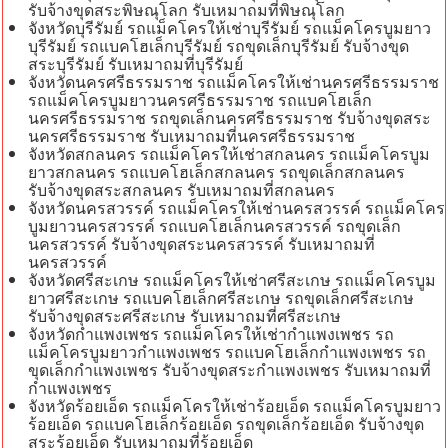
รับจ้างขุดสระพิษณุโลก รับเหมาถมที่พิษณุโลก
จังหวัดบุรีรัมย์ รถแม็คโครให้เช่าบุรีรัมย์ รถแม็คโครบูมยาว
บุรีรัมย์ รถแบคโฮเล็กบุรีรัมย์ รถขุดเล็กบุรีรัมย์ รับจ้างขุด
สระบุรีรัมย์ รับเหมาถมที่บุรีรัมย์
จังหวัดนครศรีธรรมราช รถแม็คโครให้เช่านครศรีธรรมราช
รถแม็คโครบูมยาวนครศรีธรรมราช รถแบคโฮเล็ก
นครศรีธรรมราช รถขุดเล็กนครศรีธรรมราช รับจ้างขุดสระ
นครศรีธรรมราช รับเหมาถมที่นครศรีธรรมราช
จังหวัดสกลนคร รถแม็คโครให้เช่าสกลนคร รถแม็คโครบูม
ยาวสกลนคร รถแบคโฮเล็กสกลนคร รถขุดเล็กสกลนคร
รับจ้างขุดสระสกลนคร รับเหมาถมที่สกลนคร
จังหวัดนครสวรรค์ รถแม็คโครให้เช่านครสวรรค์ รถแม็คโคร
บูมยาวนครสวรรค์ รถแบคโฮเล็กนครสวรรค์ รถขุดเล็ก
นครสวรรค์ รับจ้างขุดสระนครสวรรค์ รับเหมาถมที่
นครสวรรค์
จังหวัดศรีสะเกษ รถแม็คโครให้เช่าศรีสะเกษ รถแม็คโครบูม
ยาวศรีสะเกษ รถแบคโฮเล็กศรีสะเกษ รถขุดเล็กศรีสะเกษ
รับจ้างขุดสระศรีสะเกษ รับเหมาถมที่ศรีสะเกษ
จังหวัดกำแพงเพชร รถแม็คโครให้เช่ากำแพงเพชร รถ
แม็คโครบูมยาวกำแพงเพชร รถแบคโฮเล็กกำแพงเพชร รถ
ขุดเล็กกำแพงเพชร รับจ้างขุดสระกำแพงเพชร รับเหมาถมที่
กำแพงเพชร
จังหวัดร้อยเอ็ด รถแม็คโครให้เช่าร้อยเอ็ด รถแม็คโครบูมยาว
ร้อยเอ็ด รถแบคโฮเล็กร้อยเอ็ด รถขุดเล็กร้อยเอ็ด รับจ้างขุด
สระร้อยเอ็ด รับเหมาถมที่ร้อยเอ็ด