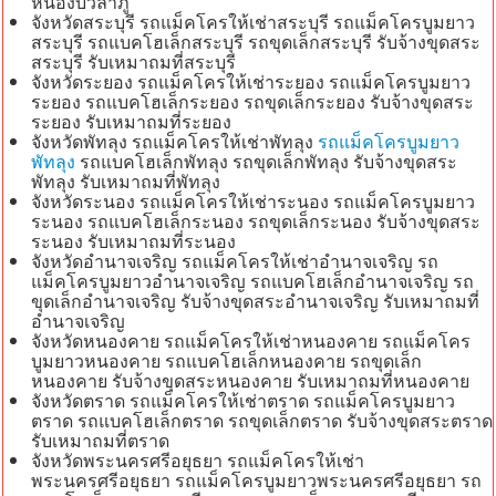
หนองบัวลำภู
จังหวัดสระบุรี รถแม็คโครให้เช่าสระบุรี รถแม็คโครบูมยาว
สระบุรี รถแบคโฮเล็กสระบุรี รถขุดเล็กสระบุรี รับจ้างขุดสระ
สระบุรี รับเหมาถมที่สระบุรี
จังหวัดระยอง รถแม็คโครให้เช่าระยอง รถแม็คโครบูมยาว
ระยอง รถแบคโฮเล็กระยอง รถขุดเล็กระยอง รับจ้างขุดสระ
ระยอง รับเหมาถมที่ระยอง
จังหวัดพัทลุง รถแม็คโครให้เช่าพัทลุง
รถแม็คโครบูมยาว
พัทลุง
รถแบคโฮเล็กพัทลุง รถขุดเล็กพัทลุง รับจ้างขุดสระ
พัทลุง รับเหมาถมที่พัทลุง
จังหวัดระนอง รถแม็คโครให้เช่าระนอง รถแม็คโครบูมยาว
ระนอง รถแบคโฮเล็กระนอง รถขุดเล็กระนอง รับจ้างขุดสระ
ระนอง รับเหมาถมที่ระนอง
จังหวัดอำนาจเจริญ รถแม็คโครให้เช่าอำนาจเจริญ รถ
แม็คโครบูมยาวอำนาจเจริญ รถแบคโฮเล็กอำนาจเจริญ รถ
ขุดเล็กอำนาจเจริญ รับจ้างขุดสระอำนาจเจริญ รับเหมาถมที่
อำนาจเจริญ
จังหวัดหนองคาย รถแม็คโครให้เช่าหนองคาย รถแม็คโคร
บูมยาวหนองคาย รถแบคโฮเล็กหนองคาย รถขุดเล็ก
หนองคาย รับจ้างขุดสระหนองคาย รับเหมาถมที่หนองคาย
จังหวัดตราด รถแม็คโครให้เช่าตราด รถแม็คโครบูมยาว
ตราด รถแบคโฮเล็กตราด รถขุดเล็กตราด รับจ้างขุดสระตราด
รับเหมาถมที่ตราด
จังหวัดพระนครศรีอยุธยา รถแม็คโครให้เช่า
พระนครศรีอยุธยา รถแม็คโครบูมยาวพระนครศรีอยุธยา รถ