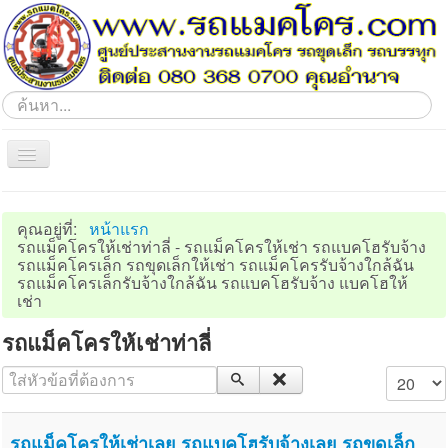
ค้นหา...
Toggle
Navigation
Home
คุณอยู่ที่:
หน้าแรก
ภาคอีสาน
รถแม็คโครให้เช่าท่าลี่ - รถแม็คโครให้เช่า รถแบคโฮรับจ้าง
รถแม็คโครเล็ก รถขุดเล็กให้เช่า รถแม็คโครรับจ้างใกล้ฉัน
ภาคตะวันออก
รถแม็คโครเล็กรับจ้างใกล้ฉัน รถแบคโฮรับจ้าง แบคโฮให้
เช่า
ภาคกลาง
รถแม็คโครให้เช่าท่าลี่
ภาคเหนือ
ภาคตะวันตก
ใส่หัวข้อที่ต้องการ
แสดง #
ภาคใต้
ประชาสัมพันธ์
รถแม็คโครให้เช่าเลย รถแบคโฮรับจ้างเลย รถขุดเล็ก