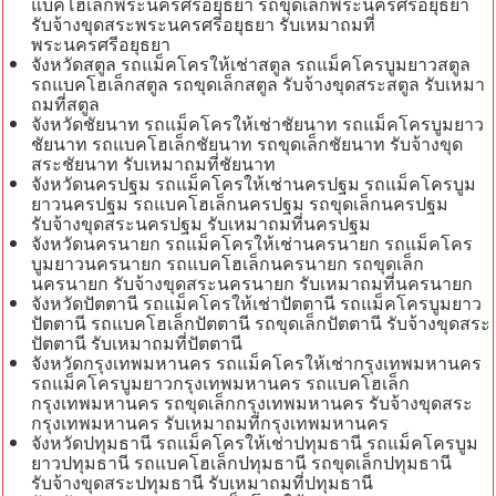
แบคโฮเล็กพระนครศรีอยุธยา รถขุดเล็กพระนครศรีอยุธยา
รับจ้างขุดสระพระนครศรีอยุธยา รับเหมาถมที่
พระนครศรีอยุธยา
จังหวัดสตูล รถแม็คโครให้เช่าสตูล รถแม็คโครบูมยาวสตูล
รถแบคโฮเล็กสตูล รถขุดเล็กสตูล รับจ้างขุดสระสตูล รับเหมา
ถมที่สตูล
จังหวัดชัยนาท รถแม็คโครให้เช่าชัยนาท รถแม็คโครบูมยาว
ชัยนาท รถแบคโฮเล็กชัยนาท รถขุดเล็กชัยนาท รับจ้างขุด
สระชัยนาท รับเหมาถมที่ชัยนาท
จังหวัดนครปฐม รถแม็คโครให้เช่านครปฐม รถแม็คโครบูม
ยาวนครปฐม รถแบคโฮเล็กนครปฐม รถขุดเล็กนครปฐม
รับจ้างขุดสระนครปฐม รับเหมาถมที่นครปฐม
จังหวัดนครนายก รถแม็คโครให้เช่านครนายก รถแม็คโคร
บูมยาวนครนายก รถแบคโฮเล็กนครนายก รถขุดเล็ก
นครนายก รับจ้างขุดสระนครนายก รับเหมาถมที่นครนายก
จังหวัดปัตตานี รถแม็คโครให้เช่าปัตตานี รถแม็คโครบูมยาว
ปัตตานี รถแบคโฮเล็กปัตตานี รถขุดเล็กปัตตานี รับจ้างขุดสระ
ปัตตานี รับเหมาถมที่ปัตตานี
จังหวัดกรุงเทพมหานคร รถแม็คโครให้เช่ากรุงเทพมหานคร
รถแม็คโครบูมยาวกรุงเทพมหานคร รถแบคโฮเล็ก
กรุงเทพมหานคร รถขุดเล็กกรุงเทพมหานคร รับจ้างขุดสระ
กรุงเทพมหานคร รับเหมาถมที่กรุงเทพมหานคร
จังหวัดปทุมธานี รถแม็คโครให้เช่าปทุมธานี รถแม็คโครบูม
ยาวปทุมธานี รถแบคโฮเล็กปทุมธานี รถขุดเล็กปทุมธานี
รับจ้างขุดสระปทุมธานี รับเหมาถมที่ปทุมธานี