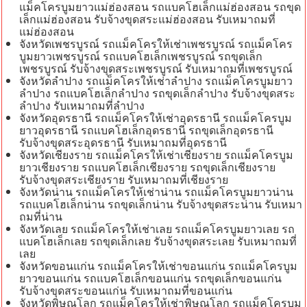
แม็คโครบูมยาวแม่ฮ่องสอน รถแบคโฮเล็กแม่ฮ่องสอน รถขุด
เล็กแม่ฮ่องสอน รับจ้างขุดสระแม่ฮ่องสอน รับเหมาถมที่
แม่ฮ่องสอน
จังหวัดเพชรบูรณ์ รถแม็คโครให้เช่าเพชรบูรณ์ รถแม็คโคร
บูมยาวเพชรบูรณ์ รถแบคโฮเล็กเพชรบูรณ์ รถขุดเล็ก
เพชรบูรณ์ รับจ้างขุดสระเพชรบูรณ์ รับเหมาถมที่เพชรบูรณ์
จังหวัดลำปาง รถแม็คโครให้เช่าลำปาง รถแม็คโครบูมยาว
ลำปาง รถแบคโฮเล็กลำปาง รถขุดเล็กลำปาง รับจ้างขุดสระ
ลำปาง รับเหมาถมที่ลำปาง
จังหวัดอุดรธานี รถแม็คโครให้เช่าอุดรธานี รถแม็คโครบูม
ยาวอุดรธานี รถแบคโฮเล็กอุดรธานี รถขุดเล็กอุดรธานี
รับจ้างขุดสระอุดรธานี รับเหมาถมที่อุดรธานี
จังหวัดเชียงราย รถแม็คโครให้เช่าเชียงราย รถแม็คโครบูม
ยาวเชียงราย รถแบคโฮเล็กเชียงราย รถขุดเล็กเชียงราย
รับจ้างขุดสระเชียงราย รับเหมาถมที่เชียงราย
จังหวัดน่าน รถแม็คโครให้เช่าน่าน รถแม็คโครบูมยาวน่าน
รถแบคโฮเล็กน่าน รถขุดเล็กน่าน รับจ้างขุดสระน่าน รับเหมา
ถมที่น่าน
จังหวัดเลย รถแม็คโครให้เช่าเลย รถแม็คโครบูมยาวเลย รถ
แบคโฮเล็กเลย รถขุดเล็กเลย รับจ้างขุดสระเลย รับเหมาถมที่
เลย
จังหวัดขอนแก่น รถแม็คโครให้เช่าขอนแก่น รถแม็คโครบูม
ยาวขอนแก่น รถแบคโฮเล็กขอนแก่น รถขุดเล็กขอนแก่น
รับจ้างขุดสระขอนแก่น รับเหมาถมที่ขอนแก่น
จังหวัดพิษณุโลก รถแม็คโครให้เช่าพิษณุโลก รถแม็คโครบูม