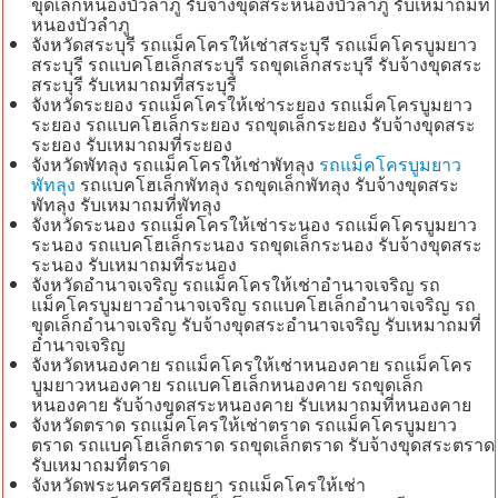
ขุดเล็กหนองบัวลำภู รับจ้างขุดสระหนองบัวลำภู รับเหมาถมที่
หนองบัวลำภู
จังหวัดสระบุรี รถแม็คโครให้เช่าสระบุรี รถแม็คโครบูมยาว
สระบุรี รถแบคโฮเล็กสระบุรี รถขุดเล็กสระบุรี รับจ้างขุดสระ
สระบุรี รับเหมาถมที่สระบุรี
จังหวัดระยอง รถแม็คโครให้เช่าระยอง รถแม็คโครบูมยาว
ระยอง รถแบคโฮเล็กระยอง รถขุดเล็กระยอง รับจ้างขุดสระ
ระยอง รับเหมาถมที่ระยอง
จังหวัดพัทลุง รถแม็คโครให้เช่าพัทลุง
รถแม็คโครบูมยาว
พัทลุง
รถแบคโฮเล็กพัทลุง รถขุดเล็กพัทลุง รับจ้างขุดสระ
พัทลุง รับเหมาถมที่พัทลุง
จังหวัดระนอง รถแม็คโครให้เช่าระนอง รถแม็คโครบูมยาว
ระนอง รถแบคโฮเล็กระนอง รถขุดเล็กระนอง รับจ้างขุดสระ
ระนอง รับเหมาถมที่ระนอง
จังหวัดอำนาจเจริญ รถแม็คโครให้เช่าอำนาจเจริญ รถ
แม็คโครบูมยาวอำนาจเจริญ รถแบคโฮเล็กอำนาจเจริญ รถ
ขุดเล็กอำนาจเจริญ รับจ้างขุดสระอำนาจเจริญ รับเหมาถมที่
อำนาจเจริญ
จังหวัดหนองคาย รถแม็คโครให้เช่าหนองคาย รถแม็คโคร
บูมยาวหนองคาย รถแบคโฮเล็กหนองคาย รถขุดเล็ก
หนองคาย รับจ้างขุดสระหนองคาย รับเหมาถมที่หนองคาย
จังหวัดตราด รถแม็คโครให้เช่าตราด รถแม็คโครบูมยาว
ตราด รถแบคโฮเล็กตราด รถขุดเล็กตราด รับจ้างขุดสระตราด
รับเหมาถมที่ตราด
จังหวัดพระนครศรีอยุธยา รถแม็คโครให้เช่า