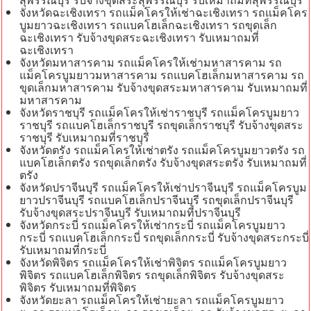
จังหวัดฉะเชิงเทรา รถแม็คโครให้เช่าฉะเชิงเทรา รถแม็คโคร
บูมยาวฉะเชิงเทรา รถแบคโฮเล็กฉะเชิงเทรา รถขุดเล็ก
ฉะเชิงเทรา รับจ้างขุดสระฉะเชิงเทรา รับเหมาถมที่
ฉะเชิงเทรา
จังหวัดมหาสารคาม รถแม็คโครให้เช่ามหาสารคาม รถ
แม็คโครบูมยาวมหาสารคาม รถแบคโฮเล็กมหาสารคาม รถ
ขุดเล็กมหาสารคาม รับจ้างขุดสระมหาสารคาม รับเหมาถมที่
มหาสารคาม
จังหวัดราชบุรี รถแม็คโครให้เช่าราชบุรี รถแม็คโครบูมยาว
ราชบุรี รถแบคโฮเล็กราชบุรี รถขุดเล็กราชบุรี รับจ้างขุดสระ
ราชบุรี รับเหมาถมที่ราชบุรี
จังหวัดตรัง รถแม็คโครให้เช่าตรัง รถแม็คโครบูมยาวตรัง รถ
แบคโฮเล็กตรัง รถขุดเล็กตรัง รับจ้างขุดสระตรัง รับเหมาถมที่
ตรัง
จังหวัดปราจีนบุรี รถแม็คโครให้เช่าปราจีนบุรี รถแม็คโครบูม
ยาวปราจีนบุรี รถแบคโฮเล็กปราจีนบุรี รถขุดเล็กปราจีนบุรี
รับจ้างขุดสระปราจีนบุรี รับเหมาถมที่ปราจีนบุรี
จังหวัดกระบี่ รถแม็คโครให้เช่ากระบี่ รถแม็คโครบูมยาว
กระบี่ รถแบคโฮเล็กกระบี่ รถขุดเล็กกระบี่ รับจ้างขุดสระกระบี่
รับเหมาถมที่กระบี่
จังหวัดพิจิตร รถแม็คโครให้เช่าพิจิตร รถแม็คโครบูมยาว
พิจิตร รถแบคโฮเล็กพิจิตร รถขุดเล็กพิจิตร รับจ้างขุดสระ
พิจิตร รับเหมาถมที่พิจิตร
จังหวัดยะลา รถแม็คโครให้เช่ายะลา รถแม็คโครบูมยาว