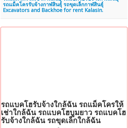
รถแม็คโครรับจ้างกาฬสินธุ์ รถขุดเล็กกาฬสินธุ์
แผนผังเว็บไซต์
Excavators and Backhoe for rent Kalasin.
ค้นหา
ติดต่อเรา
สายด่วน
รถแบคโฮรับจ้างใกล้ฉัน รถแม็คโครให้
เช่าใกล้ฉัน รถแบคโฮบูมยาว รถแบคโฮ
รับจ้างใกล้ฉัน รถขุดเล็กใกล้ฉัน