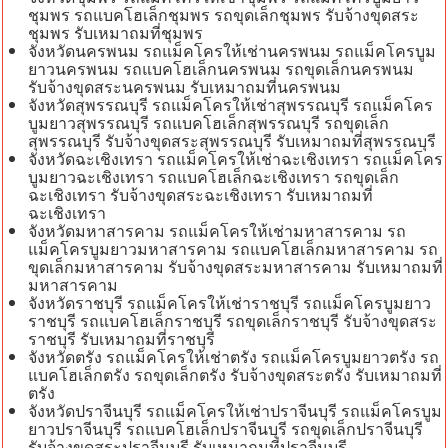
ชุมพร รถแบคโฮเล็กชุมพร รถขุดเล็กชุมพร รับจ้างขุดสระ
ชุมพร รับเหมาถมที่ชุมพร
จังหวัดนครพนม รถแม็คโครให้เช่านครพนม รถแม็คโครบูม
ยาวนครพนม รถแบคโฮเล็กนครพนม รถขุดเล็กนครพนม
รับจ้างขุดสระนครพนม รับเหมาถมที่นครพนม
จังหวัดสุพรรณบุรี รถแม็คโครให้เช่าสุพรรณบุรี รถแม็คโคร
บูมยาวสุพรรณบุรี รถแบคโฮเล็กสุพรรณบุรี รถขุดเล็ก
สุพรรณบุรี รับจ้างขุดสระสุพรรณบุรี รับเหมาถมที่สุพรรณบุรี
จังหวัดฉะเชิงเทรา รถแม็คโครให้เช่าฉะเชิงเทรา รถแม็คโคร
บูมยาวฉะเชิงเทรา รถแบคโฮเล็กฉะเชิงเทรา รถขุดเล็ก
ฉะเชิงเทรา รับจ้างขุดสระฉะเชิงเทรา รับเหมาถมที่
ฉะเชิงเทรา
จังหวัดมหาสารคาม รถแม็คโครให้เช่ามหาสารคาม รถ
แม็คโครบูมยาวมหาสารคาม รถแบคโฮเล็กมหาสารคาม รถ
ขุดเล็กมหาสารคาม รับจ้างขุดสระมหาสารคาม รับเหมาถมที่
มหาสารคาม
จังหวัดราชบุรี รถแม็คโครให้เช่าราชบุรี รถแม็คโครบูมยาว
ราชบุรี รถแบคโฮเล็กราชบุรี รถขุดเล็กราชบุรี รับจ้างขุดสระ
ราชบุรี รับเหมาถมที่ราชบุรี
จังหวัดตรัง รถแม็คโครให้เช่าตรัง รถแม็คโครบูมยาวตรัง รถ
แบคโฮเล็กตรัง รถขุดเล็กตรัง รับจ้างขุดสระตรัง รับเหมาถมที่
ตรัง
จังหวัดปราจีนบุรี รถแม็คโครให้เช่าปราจีนบุรี รถแม็คโครบูม
ยาวปราจีนบุรี รถแบคโฮเล็กปราจีนบุรี รถขุดเล็กปราจีนบุรี
รับจ้างขุดสระปราจีนบุรี รับเหมาถมที่ปราจีนบุรี