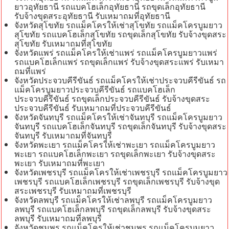
ยาวอุทัยธานี รถแบคโฮเล็กอุทัยธานี รถขุดเล็กอุทัยธานี
รับจ้างขุดสระอุทัยธานี รับเหมาถมที่อุทัยธานี
จังหวัดสุโขทัย รถแม็คโครให้เช่าสุโขทัย รถแม็คโครบูมยาว
สุโขทัย รถแบคโฮเล็กสุโขทัย รถขุดเล็กสุโขทัย รับจ้างขุดสระ
สุโขทัย รับเหมาถมที่สุโขทัย
จังหวัดแพร่ รถแม็คโครให้เช่าแพร่ รถแม็คโครบูมยาวแพร่
รถแบคโฮเล็กแพร่ รถขุดเล็กแพร่ รับจ้างขุดสระแพร่ รับเหมา
ถมที่แพร่
จังหวัดประจวบคีรีขันธ์ รถแม็คโครให้เช่าประจวบคีรีขันธ์ รถ
แม็คโครบูมยาวประจวบคีรีขันธ์ รถแบคโฮเล็ก
ประจวบคีรีขันธ์ รถขุดเล็กประจวบคีรีขันธ์ รับจ้างขุดสระ
ประจวบคีรีขันธ์ รับเหมาถมที่ประจวบคีรีขันธ์
จังหวัดจันทบุรี รถแม็คโครให้เช่าจันทบุรี รถแม็คโครบูมยาว
จันทบุรี รถแบคโฮเล็กจันทบุรี รถขุดเล็กจันทบุรี รับจ้างขุดสระ
จันทบุรี รับเหมาถมที่จันทบุรี
จังหวัดพะเยา รถแม็คโครให้เช่าพะเยา รถแม็คโครบูมยาว
พะเยา รถแบคโฮเล็กพะเยา รถขุดเล็กพะเยา รับจ้างขุดสระ
พะเยา รับเหมาถมที่พะเยา
จังหวัดเพชรบุรี รถแม็คโครให้เช่าเพชรบุรี รถแม็คโครบูมยาว
เพชรบุรี รถแบคโฮเล็กเพชรบุรี รถขุดเล็กเพชรบุรี รับจ้างขุด
สระเพชรบุรี รับเหมาถมที่เพชรบุรี
จังหวัดลพบุรี รถแม็คโครให้เช่าลพบุรี รถแม็คโครบูมยาว
ลพบุรี รถแบคโฮเล็กลพบุรี รถขุดเล็กลพบุรี รับจ้างขุดสระ
ลพบุรี รับเหมาถมที่ลพบุรี
จังหวัดชุมพร รถแม็คโครให้เช่าชุมพร รถแม็คโครบูมยาว