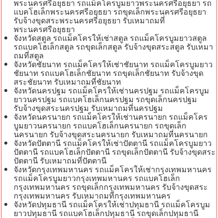
พระนครศรีอยุธยา รถแม็คโครบูมยาวพระนครศรีอยุธยา รถ
แบคโฮเล็กพระนครศรีอยุธยา รถขุดเล็กพระนครศรีอยุธยา
รับจ้างขุดสระพระนครศรีอยุธยา รับเหมาถมที่
พระนครศรีอยุธยา
จังหวัดสตูล รถแม็คโครให้เช่าสตูล รถแม็คโครบูมยาวสตูล
รถแบคโฮเล็กสตูล รถขุดเล็กสตูล รับจ้างขุดสระสตูล รับเหมา
ถมที่สตูล
จังหวัดชัยนาท รถแม็คโครให้เช่าชัยนาท รถแม็คโครบูมยาว
ชัยนาท รถแบคโฮเล็กชัยนาท รถขุดเล็กชัยนาท รับจ้างขุด
สระชัยนาท รับเหมาถมที่ชัยนาท
จังหวัดนครปฐม รถแม็คโครให้เช่านครปฐม รถแม็คโครบูม
ยาวนครปฐม รถแบคโฮเล็กนครปฐม รถขุดเล็กนครปฐม
รับจ้างขุดสระนครปฐม รับเหมาถมที่นครปฐม
จังหวัดนครนายก รถแม็คโครให้เช่านครนายก รถแม็คโคร
บูมยาวนครนายก รถแบคโฮเล็กนครนายก รถขุดเล็ก
นครนายก รับจ้างขุดสระนครนายก รับเหมาถมที่นครนายก
จังหวัดปัตตานี รถแม็คโครให้เช่าปัตตานี รถแม็คโครบูมยาว
ปัตตานี รถแบคโฮเล็กปัตตานี รถขุดเล็กปัตตานี รับจ้างขุดสระ
ปัตตานี รับเหมาถมที่ปัตตานี
จังหวัดกรุงเทพมหานคร รถแม็คโครให้เช่ากรุงเทพมหานคร
รถแม็คโครบูมยาวกรุงเทพมหานคร รถแบคโฮเล็ก
กรุงเทพมหานคร รถขุดเล็กกรุงเทพมหานคร รับจ้างขุดสระ
กรุงเทพมหานคร รับเหมาถมที่กรุงเทพมหานคร
จังหวัดปทุมธานี รถแม็คโครให้เช่าปทุมธานี รถแม็คโครบูม
ยาวปทุมธานี รถแบคโฮเล็กปทุมธานี รถขุดเล็กปทุมธานี