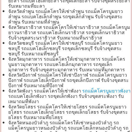
ยะลา รถแบคโฮเล็กยะลา รถขุดเล็กยะลา รับจ้างขุดสระยะลา
รับเหมาถมที่ยะลา
จังหวัดลำพูน รถแม็คโครให้เช่าลำพูน รถแม็คโครบูมยาว
ลำพูน รถแบคโฮเล็กลำพูน รถขุดเล็กลำพูน รับจ้างขุดสระ
ลำพูน รับเหมาถมที่ลำพูน
จังหวัดนราธิวาส รถแม็คโครให้เช่านราธิวาส รถแม็คโครบูม
ยาวนราธิวาส รถแบคโฮเล็กนราธิวาส รถขุดเล็กนราธิวาส
รับจ้างขุดสระนราธิวาส รับเหมาถมที่นราธิวาส
จังหวัดชลบุรี รถแม็คโครให้เช่าชลบุรี รถแม็คโครบูมยาว
ชลบุรี รถแบคโฮเล็กชลบุรี รถขุดเล็กชลบุรี รับจ้างขุดสระ
ชลบุรี รับเหมาถมที่ชลบุรี
จังหวัดมุกดาหาร รถแม็คโครให้เช่ามุกดาหาร รถแม็คโคร
บูมยาวมุกดาหาร รถแบคโฮเล็กมุกดาหาร รถขุดเล็ก
มุกดาหาร รับจ้างขุดสระมุกดาหาร รับเหมาถมที่มุกดาหาร
จังหวัดบึงกาฬ รถแม็คโครให้เช่าบึงกาฬ รถแม็คโครบูมยาว
บึงกาฬ รถแบคโฮเล็กบึงกาฬ รถขุดเล็กบึงกาฬ รับจ้างขุดสระ
บึงกาฬ รับเหมาถมที่บึงกาฬ
จังหวัดพังงา รถแม็คโครให้เช่าพังงา
รถแม็คโครบูมยาวพังงา
รถแบคโฮเล็กพังงา รถขุดเล็กพังงา รับจ้างขุดสระพังงา รับ
เหมาถมที่พังงา
จังหวัดยโสธร รถแม็คโครให้เช่ายโสธร รถแม็คโครบูมยาว
ยโสธร รถแบคโฮเล็กยโสธร รถขุดเล็กยโสธร รับจ้างขุดสระ
ยโสธร รับเหมาถมที่ยโสธร
จังหวัดหนองบัวลำภู รถแม็คโครให้เช่าหนองบัวลำภู รถ
แม็คโครบูมยาวหนองบัวลำภู รถแบคโฮเล็กหนองบัวลำภู รถ