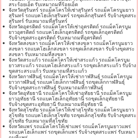
สระร้อยเอ็ด รับเหมาถมที่ร้อยเอ็ด
จังหวัดสุรินทร์ รถแม็คโครให้เช่าสุรินทร์ รถแม็คโครบูมยาว
สุรินทร์ รถแบคโฮเล็กสุรินทร์ รถขุดเล็กสุรินทร์ รับจ้างขุดสระ
สุรินทร์ รับเหมาถมที่สุรินทร์
จังหวัดอุตรดิตถ์ รถแม็คโครให้เช่าอุตรดิตถ์ รถแม็คโครบูม
ยาวอุตรดิตถ์ รถแบคโฮเล็กอุตรดิตถ์ รถขุดเล็กอุตรดิตถ์
รับจ้างขุดสระอุตรดิตถ์ รับเหมาถมที่อุตรดิตถ์
จังหวัดสงขลา รถแม็คโครให้เช่าสงขลา รถแม็คโครบูมยาว
สงขลา รถแบคโฮเล็กสงขลา รถขุดเล็กสงขลา รับจ้างขุดสระ
สงขลา รับเหมาถมที่สงขลา
จังหวัดสระแก้ว รถแม็คโครให้เช่าสระแก้ว รถแม็คโครบูม
ยาวสระแก้ว รถแบคโฮเล็กสระแก้ว รถขุดเล็กสระแก้ว รับจ้าง
ขุดสระสระแก้ว รับเหมาถมที่สระแก้ว
จังหวัดกาฬสินธุ์ รถแม็คโครให้เช่ากาฬสินธุ์ รถแม็คโครบูม
ยาวกาฬสินธุ์ รถแบคโฮเล็กกาฬสินธุ์ รถขุดเล็กกาฬสินธุ์
รับจ้างขุดสระกาฬสินธุ์ รับเหมาถมที่กาฬสินธุ์
จังหวัดอุทัยธานี รถแม็คโครให้เช่าอุทัยธานี รถแม็คโครบูม
ยาวอุทัยธานี รถแบคโฮเล็กอุทัยธานี รถขุดเล็กอุทัยธานี
รับจ้างขุดสระอุทัยธานี รับเหมาถมที่อุทัยธานี
จังหวัดสุโขทัย รถแม็คโครให้เช่าสุโขทัย รถแม็คโครบูมยาว
สุโขทัย รถแบคโฮเล็กสุโขทัย รถขุดเล็กสุโขทัย รับจ้างขุดสระ
สุโขทัย รับเหมาถมที่สุโขทัย
จังหวัดแพร่ รถแม็คโครให้เช่าแพร่ รถแม็คโครบูมยาวแพร่
รถแบคโฮเล็กแพร่ รถขุดเล็กแพร่ รับจ้างขุดสระแพร่ รับเหมา
ถมที่แพร่