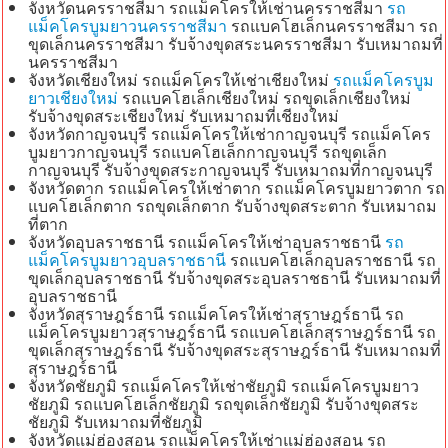
จังหวัดนครราชสีมา รถแม็คโครให้เช่านครราชสีมา
รถ
แม็คโครบูมยาวนครราชสีมา
รถแบคโฮเล็กนครราชสีมา รถ
ขุดเล็กนครราชสีมา รับจ้างขุดสระนครราชสีมา รับเหมาถมที่
นครราชสีมา
จังหวัดเชียงใหม่ รถแม็คโครให้เช่าเชียงใหม่
รถแม็คโครบูม
ยาวเชียงใหม่
รถแบคโฮเล็กเชียงใหม่ รถขุดเล็กเชียงใหม่
รับจ้างขุดสระเชียงใหม่ รับเหมาถมที่เชียงใหม่
จังหวัดกาญจนบุรี รถแม็คโครให้เช่ากาญจนบุรี รถแม็คโคร
บูมยาวกาญจนบุรี รถแบคโฮเล็กกาญจนบุรี รถขุดเล็ก
กาญจนบุรี รับจ้างขุดสระกาญจนบุรี รับเหมาถมที่กาญจนบุรี
จังหวัดตาก รถแม็คโครให้เช่าตาก รถแม็คโครบูมยาวตาก รถ
แบคโฮเล็กตาก รถขุดเล็กตาก รับจ้างขุดสระตาก รับเหมาถม
ที่ตาก
จังหวัดอุบลราชธานี รถแม็คโครให้เช่าอุบลราชธานี
รถ
แม็คโครบูมยาวอุบลราชธานี
รถแบคโฮเล็กอุบลราชธานี รถ
ขุดเล็กอุบลราชธานี รับจ้างขุดสระอุบลราชธานี รับเหมาถมที่
อุบลราชธานี
จังหวัดสุราษฎร์ธานี รถแม็คโครให้เช่าสุราษฎร์ธานี รถ
แม็คโครบูมยาวสุราษฎร์ธานี รถแบคโฮเล็กสุราษฎร์ธานี รถ
ขุดเล็กสุราษฎร์ธานี รับจ้างขุดสระสุราษฎร์ธานี รับเหมาถมที่
สุราษฎร์ธานี
จังหวัดชัยภูมิ รถแม็คโครให้เช่าชัยภูมิ รถแม็คโครบูมยาว
ชัยภูมิ รถแบคโฮเล็กชัยภูมิ รถขุดเล็กชัยภูมิ รับจ้างขุดสระ
ชัยภูมิ รับเหมาถมที่ชัยภูมิ
จังหวัดแม่ฮ่องสอน รถแม็คโครให้เช่าแม่ฮ่องสอน รถ