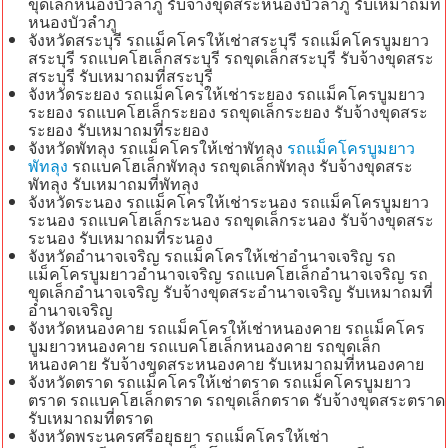
ขุดเล็กหนองบัวลำภู รับจ้างขุดสระหนองบัวลำภู รับเหมาถมที่
หนองบัวลำภู
จังหวัดสระบุรี รถแม็คโครให้เช่าสระบุรี รถแม็คโครบูมยาว
สระบุรี รถแบคโฮเล็กสระบุรี รถขุดเล็กสระบุรี รับจ้างขุดสระ
สระบุรี รับเหมาถมที่สระบุรี
จังหวัดระยอง รถแม็คโครให้เช่าระยอง รถแม็คโครบูมยาว
ระยอง รถแบคโฮเล็กระยอง รถขุดเล็กระยอง รับจ้างขุดสระ
ระยอง รับเหมาถมที่ระยอง
จังหวัดพัทลุง รถแม็คโครให้เช่าพัทลุง
รถแม็คโครบูมยาว
พัทลุง
รถแบคโฮเล็กพัทลุง รถขุดเล็กพัทลุง รับจ้างขุดสระ
พัทลุง รับเหมาถมที่พัทลุง
จังหวัดระนอง รถแม็คโครให้เช่าระนอง รถแม็คโครบูมยาว
ระนอง รถแบคโฮเล็กระนอง รถขุดเล็กระนอง รับจ้างขุดสระ
ระนอง รับเหมาถมที่ระนอง
จังหวัดอำนาจเจริญ รถแม็คโครให้เช่าอำนาจเจริญ รถ
แม็คโครบูมยาวอำนาจเจริญ รถแบคโฮเล็กอำนาจเจริญ รถ
ขุดเล็กอำนาจเจริญ รับจ้างขุดสระอำนาจเจริญ รับเหมาถมที่
อำนาจเจริญ
จังหวัดหนองคาย รถแม็คโครให้เช่าหนองคาย รถแม็คโคร
บูมยาวหนองคาย รถแบคโฮเล็กหนองคาย รถขุดเล็ก
หนองคาย รับจ้างขุดสระหนองคาย รับเหมาถมที่หนองคาย
จังหวัดตราด รถแม็คโครให้เช่าตราด รถแม็คโครบูมยาว
ตราด รถแบคโฮเล็กตราด รถขุดเล็กตราด รับจ้างขุดสระตราด
รับเหมาถมที่ตราด
จังหวัดพระนครศรีอยุธยา รถแม็คโครให้เช่า