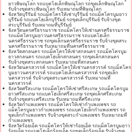
ยาวพิษณุโลก รถแบคโฮเล็กพิษณุโลก รถขุดเล็กพิษณุโลก
รับจ้างขุดสระพิษณุโลก รับเหมาถมที่พิษณุโลก
จังหวัดบุรีรัมย์ รถแม็คโครให้เช่าบุรีรัมย์ รถแม็คโครบูมยาว
บุรีรัมย์ รถแบคโฮเล็กบุรีรัมย์ รถขุดเล็กบุรีรัมย์ รับจ้างขุด
สระบุรีรัมย์ รับเหมาถมที่บุรีรัมย์
จังหวัดนครศรีธรรมราช รถแม็คโครให้เช่านครศรีธรรมราช
รถแม็คโครบูมยาวนครศรีธรรมราช รถแบคโฮเล็ก
นครศรีธรรมราช รถขุดเล็กนครศรีธรรมราช รับจ้างขุดสระ
นครศรีธรรมราช รับเหมาถมที่นครศรีธรรมราช
จังหวัดสกลนคร รถแม็คโครให้เช่าสกลนคร รถแม็คโครบูม
ยาวสกลนคร รถแบคโฮเล็กสกลนคร รถขุดเล็กสกลนคร
รับจ้างขุดสระสกลนคร รับเหมาถมที่สกลนคร
จังหวัดนครสวรรค์ รถแม็คโครให้เช่านครสวรรค์ รถแม็คโคร
บูมยาวนครสวรรค์ รถแบคโฮเล็กนครสวรรค์ รถขุดเล็ก
นครสวรรค์ รับจ้างขุดสระนครสวรรค์ รับเหมาถมที่
นครสวรรค์
จังหวัดศรีสะเกษ รถแม็คโครให้เช่าศรีสะเกษ รถแม็คโครบูม
ยาวศรีสะเกษ รถแบคโฮเล็กศรีสะเกษ รถขุดเล็กศรีสะเกษ
รับจ้างขุดสระศรีสะเกษ รับเหมาถมที่ศรีสะเกษ
จังหวัดกำแพงเพชร รถแม็คโครให้เช่ากำแพงเพชร รถ
แม็คโครบูมยาวกำแพงเพชร รถแบคโฮเล็กกำแพงเพชร รถ
ขุดเล็กกำแพงเพชร รับจ้างขุดสระกำแพงเพชร รับเหมาถมที่
กำแพงเพชร
จังหวัดร้อยเอ็ด รถแม็คโครให้เช่าร้อยเอ็ด รถแม็คโครบูมยาว
ร้อยเอ็ด รถแบคโฮเล็กร้อยเอ็ด รถขุดเล็กร้อยเอ็ด รับจ้างขุด