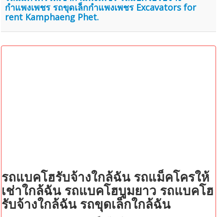
กำแพงเพชร รถขุดเล็กกำแพงเพชร Excavators for
แผนผังเว็บไซต์
rent Kamphaeng Phet.
ค้นหา
ติดต่อเรา
สายด่วน
รถแบคโฮรับจ้างใกล้ฉัน รถแม็คโครให้
เช่าใกล้ฉัน รถแบคโฮบูมยาว รถแบคโฮ
รับจ้างใกล้ฉัน รถขุดเล็กใกล้ฉัน