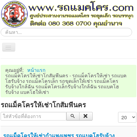
ค้นหา...
Toggle
Navigation
Home
คุณอยู่ที่:
หน้าแรก
ภาคอีสาน
รถแม็คโครให้เช่าโกสัมพีนคร - รถแม็คโครให้เช่า รถแบค
โฮรับจ้าง รถแม็คโครเล็ก รถขุดเล็กให้เช่า รถแม็คโคร
ภาคตะวันออก
รับจ้างใกล้ฉัน รถแม็คโครเล็กรับจ้างใกล้ฉัน รถแบคโฮ
รับจ้าง แบคโฮให้เช่า
ภาคกลาง
รถแม็คโครให้เช่าโกสัมพีนคร
ภาคเหนือ
ภาคตะวันตก
ใส่หัวข้อที่ต้องการ
แสดง #
ภาคใต้
ประชาสัมพันธ์
รถแม็คโครให้เช่ากำแพงเพชร รถแบคโฮรับจ้าง