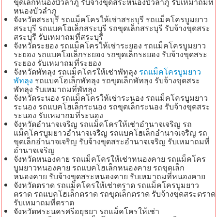
ขุดเล็กหนองบัวลำภู รับจ้างขุดสระหนองบัวลำภู รับเหมาถมที่
หนองบัวลำภู
จังหวัดสระบุรี รถแม็คโครให้เช่าสระบุรี รถแม็คโครบูมยาว
สระบุรี รถแบคโฮเล็กสระบุรี รถขุดเล็กสระบุรี รับจ้างขุดสระ
สระบุรี รับเหมาถมที่สระบุรี
จังหวัดระยอง รถแม็คโครให้เช่าระยอง รถแม็คโครบูมยาว
ระยอง รถแบคโฮเล็กระยอง รถขุดเล็กระยอง รับจ้างขุดสระ
ระยอง รับเหมาถมที่ระยอง
จังหวัดพัทลุง รถแม็คโครให้เช่าพัทลุง
รถแม็คโครบูมยาว
พัทลุง
รถแบคโฮเล็กพัทลุง รถขุดเล็กพัทลุง รับจ้างขุดสระ
พัทลุง รับเหมาถมที่พัทลุง
จังหวัดระนอง รถแม็คโครให้เช่าระนอง รถแม็คโครบูมยาว
ระนอง รถแบคโฮเล็กระนอง รถขุดเล็กระนอง รับจ้างขุดสระ
ระนอง รับเหมาถมที่ระนอง
จังหวัดอำนาจเจริญ รถแม็คโครให้เช่าอำนาจเจริญ รถ
แม็คโครบูมยาวอำนาจเจริญ รถแบคโฮเล็กอำนาจเจริญ รถ
ขุดเล็กอำนาจเจริญ รับจ้างขุดสระอำนาจเจริญ รับเหมาถมที่
อำนาจเจริญ
จังหวัดหนองคาย รถแม็คโครให้เช่าหนองคาย รถแม็คโคร
บูมยาวหนองคาย รถแบคโฮเล็กหนองคาย รถขุดเล็ก
หนองคาย รับจ้างขุดสระหนองคาย รับเหมาถมที่หนองคาย
จังหวัดตราด รถแม็คโครให้เช่าตราด รถแม็คโครบูมยาว
ตราด รถแบคโฮเล็กตราด รถขุดเล็กตราด รับจ้างขุดสระตราด
รับเหมาถมที่ตราด
จังหวัดพระนครศรีอยุธยา รถแม็คโครให้เช่า