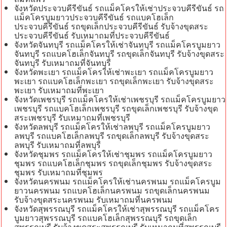
จังหวัดประจวบคีรีขันธ์ รถแม็คโครให้เช่าประจวบคีรีขันธ์ รถ
แม็คโครบูมยาวประจวบคีรีขันธ์ รถแบคโฮเล็ก
ประจวบคีรีขันธ์ รถขุดเล็กประจวบคีรีขันธ์ รับจ้างขุดสระ
ประจวบคีรีขันธ์ รับเหมาถมที่ประจวบคีรีขันธ์
จังหวัดจันทบุรี รถแม็คโครให้เช่าจันทบุรี รถแม็คโครบูมยาว
จันทบุรี รถแบคโฮเล็กจันทบุรี รถขุดเล็กจันทบุรี รับจ้างขุดสระ
จันทบุรี รับเหมาถมที่จันทบุรี
จังหวัดพะเยา รถแม็คโครให้เช่าพะเยา รถแม็คโครบูมยาว
พะเยา รถแบคโฮเล็กพะเยา รถขุดเล็กพะเยา รับจ้างขุดสระ
พะเยา รับเหมาถมที่พะเยา
จังหวัดเพชรบุรี รถแม็คโครให้เช่าเพชรบุรี รถแม็คโครบูมยาว
เพชรบุรี รถแบคโฮเล็กเพชรบุรี รถขุดเล็กเพชรบุรี รับจ้างขุด
สระเพชรบุรี รับเหมาถมที่เพชรบุรี
จังหวัดลพบุรี รถแม็คโครให้เช่าลพบุรี รถแม็คโครบูมยาว
ลพบุรี รถแบคโฮเล็กลพบุรี รถขุดเล็กลพบุรี รับจ้างขุดสระ
ลพบุรี รับเหมาถมที่ลพบุรี
จังหวัดชุมพร รถแม็คโครให้เช่าชุมพร รถแม็คโครบูมยาว
ชุมพร รถแบคโฮเล็กชุมพร รถขุดเล็กชุมพร รับจ้างขุดสระ
ชุมพร รับเหมาถมที่ชุมพร
จังหวัดนครพนม รถแม็คโครให้เช่านครพนม รถแม็คโครบูม
ยาวนครพนม รถแบคโฮเล็กนครพนม รถขุดเล็กนครพนม
รับจ้างขุดสระนครพนม รับเหมาถมที่นครพนม
จังหวัดสุพรรณบุรี รถแม็คโครให้เช่าสุพรรณบุรี รถแม็คโคร
บูมยาวสุพรรณบุรี รถแบคโฮเล็กสุพรรณบุรี รถขุดเล็ก
สุพรรณบุรี รับจ้างขุดสระสุพรรณบุรี รับเหมาถมที่สุพรรณบุรี