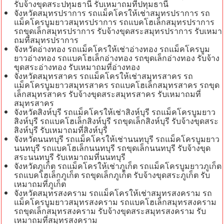
รับจ้างขุดสระปทุมธานี รับเหมาถมที่ปทุมธานี
จังหวัดสมุทรปราการ รถแม็คโครให้เช่าสมุทรปราการ รถ
แม็คโครบูมยาวสมุทรปราการ รถแบคโฮเล็กสมุทรปราการ
รถขุดเล็กสมุทรปราการ รับจ้างขุดสระสมุทรปราการ รับเหมา
ถมที่สมุทรปราการ
จังหวัดอ่างทอง รถแม็คโครให้เช่าอ่างทอง รถแม็คโครบูม
ยาวอ่างทอง รถแบคโฮเล็กอ่างทอง รถขุดเล็กอ่างทอง รับจ้าง
ขุดสระอ่างทอง รับเหมาถมที่อ่างทอง
จังหวัดสมุทรสาคร รถแม็คโครให้เช่าสมุทรสาคร รถ
แม็คโครบูมยาวสมุทรสาคร รถแบคโฮเล็กสมุทรสาคร รถขุด
เล็กสมุทรสาคร รับจ้างขุดสระสมุทรสาคร รับเหมาถมที่
สมุทรสาคร
จังหวัดสิงห์บุรี รถแม็คโครให้เช่าสิงห์บุรี รถแม็คโครบูมยาว
สิงห์บุรี รถแบคโฮเล็กสิงห์บุรี รถขุดเล็กสิงห์บุรี รับจ้างขุดสระ
สิงห์บุรี รับเหมาถมที่สิงห์บุรี
จังหวัดนนทบุรี รถแม็คโครให้เช่านนทบุรี รถแม็คโครบูมยาว
นนทบุรี รถแบคโฮเล็กนนทบุรี รถขุดเล็กนนทบุรี รับจ้างขุด
สระนนทบุรี รับเหมาถมที่นนทบุรี
จังหวัดภูเก็ต รถแม็คโครให้เช่าภูเก็ต รถแม็คโครบูมยาวภูเก็ต
รถแบคโฮเล็กภูเก็ต รถขุดเล็กภูเก็ต รับจ้างขุดสระภูเก็ต รับ
เหมาถมที่ภูเก็ต
จังหวัดสมุทรสงคราม รถแม็คโครให้เช่าสมุทรสงคราม รถ
แม็คโครบูมยาวสมุทรสงคราม รถแบคโฮเล็กสมุทรสงคราม
รถขุดเล็กสมุทรสงคราม รับจ้างขุดสระสมุทรสงคราม รับ
เหมาถมที่สมุทรสงคราม