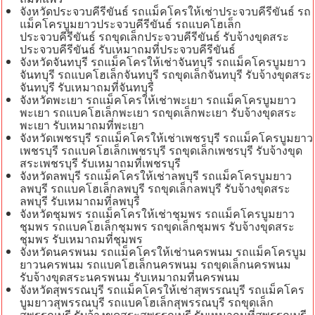
จังหวัดประจวบคีรีขันธ์ รถแม็คโครให้เช่าประจวบคีรีขันธ์ รถ
แม็คโครบูมยาวประจวบคีรีขันธ์ รถแบคโฮเล็ก
ประจวบคีรีขันธ์ รถขุดเล็กประจวบคีรีขันธ์ รับจ้างขุดสระ
ประจวบคีรีขันธ์ รับเหมาถมที่ประจวบคีรีขันธ์
จังหวัดจันทบุรี รถแม็คโครให้เช่าจันทบุรี รถแม็คโครบูมยาว
จันทบุรี รถแบคโฮเล็กจันทบุรี รถขุดเล็กจันทบุรี รับจ้างขุดสระ
จันทบุรี รับเหมาถมที่จันทบุรี
จังหวัดพะเยา รถแม็คโครให้เช่าพะเยา รถแม็คโครบูมยาว
พะเยา รถแบคโฮเล็กพะเยา รถขุดเล็กพะเยา รับจ้างขุดสระ
พะเยา รับเหมาถมที่พะเยา
จังหวัดเพชรบุรี รถแม็คโครให้เช่าเพชรบุรี รถแม็คโครบูมยาว
เพชรบุรี รถแบคโฮเล็กเพชรบุรี รถขุดเล็กเพชรบุรี รับจ้างขุด
สระเพชรบุรี รับเหมาถมที่เพชรบุรี
จังหวัดลพบุรี รถแม็คโครให้เช่าลพบุรี รถแม็คโครบูมยาว
ลพบุรี รถแบคโฮเล็กลพบุรี รถขุดเล็กลพบุรี รับจ้างขุดสระ
ลพบุรี รับเหมาถมที่ลพบุรี
จังหวัดชุมพร รถแม็คโครให้เช่าชุมพร รถแม็คโครบูมยาว
ชุมพร รถแบคโฮเล็กชุมพร รถขุดเล็กชุมพร รับจ้างขุดสระ
ชุมพร รับเหมาถมที่ชุมพร
จังหวัดนครพนม รถแม็คโครให้เช่านครพนม รถแม็คโครบูม
ยาวนครพนม รถแบคโฮเล็กนครพนม รถขุดเล็กนครพนม
รับจ้างขุดสระนครพนม รับเหมาถมที่นครพนม
จังหวัดสุพรรณบุรี รถแม็คโครให้เช่าสุพรรณบุรี รถแม็คโคร
บูมยาวสุพรรณบุรี รถแบคโฮเล็กสุพรรณบุรี รถขุดเล็ก
สุพรรณบุรี รับจ้างขุดสระสุพรรณบุรี รับเหมาถมที่สุพรรณบุรี