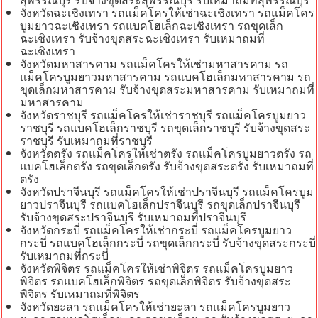
จังหวัดฉะเชิงเทรา รถแม็คโครให้เช่าฉะเชิงเทรา รถแม็คโคร
บูมยาวฉะเชิงเทรา รถแบคโฮเล็กฉะเชิงเทรา รถขุดเล็ก
ฉะเชิงเทรา รับจ้างขุดสระฉะเชิงเทรา รับเหมาถมที่
ฉะเชิงเทรา
จังหวัดมหาสารคาม รถแม็คโครให้เช่ามหาสารคาม รถ
แม็คโครบูมยาวมหาสารคาม รถแบคโฮเล็กมหาสารคาม รถ
ขุดเล็กมหาสารคาม รับจ้างขุดสระมหาสารคาม รับเหมาถมที่
มหาสารคาม
จังหวัดราชบุรี รถแม็คโครให้เช่าราชบุรี รถแม็คโครบูมยาว
ราชบุรี รถแบคโฮเล็กราชบุรี รถขุดเล็กราชบุรี รับจ้างขุดสระ
ราชบุรี รับเหมาถมที่ราชบุรี
จังหวัดตรัง รถแม็คโครให้เช่าตรัง รถแม็คโครบูมยาวตรัง รถ
แบคโฮเล็กตรัง รถขุดเล็กตรัง รับจ้างขุดสระตรัง รับเหมาถมที่
ตรัง
จังหวัดปราจีนบุรี รถแม็คโครให้เช่าปราจีนบุรี รถแม็คโครบูม
ยาวปราจีนบุรี รถแบคโฮเล็กปราจีนบุรี รถขุดเล็กปราจีนบุรี
รับจ้างขุดสระปราจีนบุรี รับเหมาถมที่ปราจีนบุรี
จังหวัดกระบี่ รถแม็คโครให้เช่ากระบี่ รถแม็คโครบูมยาว
กระบี่ รถแบคโฮเล็กกระบี่ รถขุดเล็กกระบี่ รับจ้างขุดสระกระบี่
รับเหมาถมที่กระบี่
จังหวัดพิจิตร รถแม็คโครให้เช่าพิจิตร รถแม็คโครบูมยาว
พิจิตร รถแบคโฮเล็กพิจิตร รถขุดเล็กพิจิตร รับจ้างขุดสระ
พิจิตร รับเหมาถมที่พิจิตร
จังหวัดยะลา รถแม็คโครให้เช่ายะลา รถแม็คโครบูมยาว