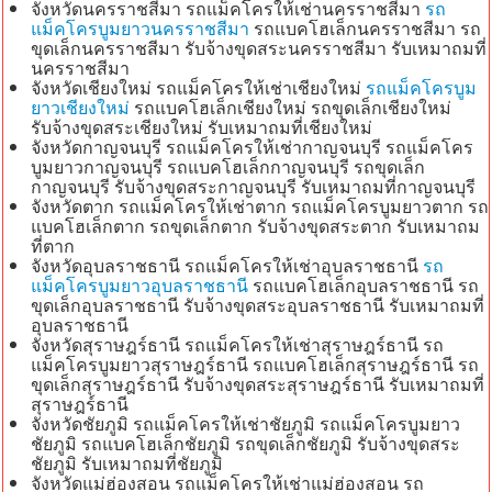
จังหวัดนครราชสีมา รถแม็คโครให้เช่านครราชสีมา
รถ
แม็คโครบูมยาวนครราชสีมา
รถแบคโฮเล็กนครราชสีมา รถ
ขุดเล็กนครราชสีมา รับจ้างขุดสระนครราชสีมา รับเหมาถมที่
นครราชสีมา
จังหวัดเชียงใหม่ รถแม็คโครให้เช่าเชียงใหม่
รถแม็คโครบูม
ยาวเชียงใหม่
รถแบคโฮเล็กเชียงใหม่ รถขุดเล็กเชียงใหม่
รับจ้างขุดสระเชียงใหม่ รับเหมาถมที่เชียงใหม่
จังหวัดกาญจนบุรี รถแม็คโครให้เช่ากาญจนบุรี รถแม็คโคร
บูมยาวกาญจนบุรี รถแบคโฮเล็กกาญจนบุรี รถขุดเล็ก
กาญจนบุรี รับจ้างขุดสระกาญจนบุรี รับเหมาถมที่กาญจนบุรี
จังหวัดตาก รถแม็คโครให้เช่าตาก รถแม็คโครบูมยาวตาก รถ
แบคโฮเล็กตาก รถขุดเล็กตาก รับจ้างขุดสระตาก รับเหมาถม
ที่ตาก
จังหวัดอุบลราชธานี รถแม็คโครให้เช่าอุบลราชธานี
รถ
แม็คโครบูมยาวอุบลราชธานี
รถแบคโฮเล็กอุบลราชธานี รถ
ขุดเล็กอุบลราชธานี รับจ้างขุดสระอุบลราชธานี รับเหมาถมที่
อุบลราชธานี
จังหวัดสุราษฎร์ธานี รถแม็คโครให้เช่าสุราษฎร์ธานี รถ
แม็คโครบูมยาวสุราษฎร์ธานี รถแบคโฮเล็กสุราษฎร์ธานี รถ
ขุดเล็กสุราษฎร์ธานี รับจ้างขุดสระสุราษฎร์ธานี รับเหมาถมที่
สุราษฎร์ธานี
จังหวัดชัยภูมิ รถแม็คโครให้เช่าชัยภูมิ รถแม็คโครบูมยาว
ชัยภูมิ รถแบคโฮเล็กชัยภูมิ รถขุดเล็กชัยภูมิ รับจ้างขุดสระ
ชัยภูมิ รับเหมาถมที่ชัยภูมิ
จังหวัดแม่ฮ่องสอน รถแม็คโครให้เช่าแม่ฮ่องสอน รถ