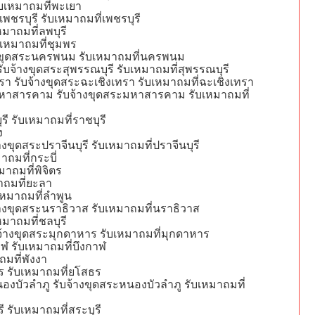
บเหมาถมที่พะเยา
พชรบุรี รับเหมาถมที่เพชรบุรี
หมาถมที่ลพบุรี
บเหมาถมที่ชุมพร
งขุดสระนครพนม รับเหมาถมที่นครพนม
ับจ้างขุดสระสุพรรณบุรี รับเหมาถมที่สุพรรณบุรี
า รับจ้างขุดสระฉะเชิงเทรา รับเหมาถมที่ฉะเชิงเทรา
าสารคาม รับจ้างขุดสระมหาสารคาม รับเหมาถมที่
ี รับเหมาถมที่ราชบุรี
ง
งขุดสระปราจีนบุรี รับเหมาถมที่ปราจีนบุรี
าถมที่กระบี่
มาถมที่พิจิตร
าถมที่ยะลา
เหมาถมที่ลำพูน
างขุดสระนราธิวาส รับเหมาถมที่นราธิวาส
หมาถมที่ชลบุรี
้างขุดสระมุกดาหาร รับเหมาถมที่มุกดาหาร
ฬ รับเหมาถมที่บึงกาฬ
ถมที่พังงา
 รับเหมาถมที่ยโสธร
งบัวลำภู รับจ้างขุดสระหนองบัวลำภู รับเหมาถมที่
ี รับเหมาถมที่สระบุรี