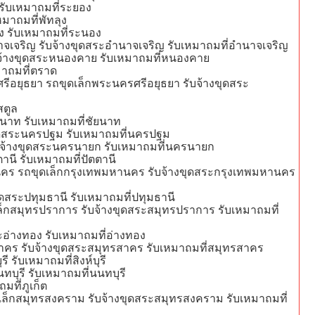
รับเหมาถมที่ระยอง
หมาถมที่พัทลุง
 รับเหมาถมที่ระนอง
เจริญ รับจ้างขุดสระอำนาจเจริญ รับเหมาถมที่อำนาจเจริญ
้างขุดสระหนองคาย รับเหมาถมที่หนองคาย
มาถมที่ตราด
อยุธยา รถขุดเล็กพระนครศรีอยุธยา รับจ้างขุดสระ
สตูล
ยนาท รับเหมาถมที่ชัยนาท
ุดสระนครปฐม รับเหมาถมที่นครปฐม
จ้างขุดสระนครนายก รับเหมาถมที่นครนายก
านี รับเหมาถมที่ปัตตานี
คร รถขุดเล็กกรุงเทพมหานคร รับจ้างขุดสระกรุงเทพมหานคร
ดสระปทุมธานี รับเหมาถมที่ปทุมธานี
กสมุทรปราการ รับจ้างขุดสระสมุทรปราการ รับเหมาถมที่
ะอ่างทอง รับเหมาถมที่อ่างทอง
คร รับจ้างขุดสระสมุทรสาคร รับเหมาถมที่สมุทรสาคร
ี รับเหมาถมที่สิงห์บุรี
ทบุรี รับเหมาถมที่นนทบุรี
มที่ภูเก็ต
็กสมุทรสงคราม รับจ้างขุดสระสมุทรสงคราม รับเหมาถมที่