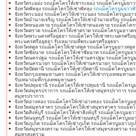
จังหวัดระยอง รถแม็คโครให้เช่าระยอง รถแม็คโครบูมยาว
จังหวัดพัทลุง รถแม็คโครให้เช่าพัทลุง
รถแม็คโครบูมยาวพั
จังหวัดระนอง รถแม็คโครให้เช่าระนอง รถแม็คโครบูมยาว
จังหวัดอำนาจเจริญ รถแม็คโครให้เช่าอำนาจเจริญ รถแม็
จังหวัดหนองคาย รถแม็คโครให้เช่าหนองคาย รถแม็คโคร
จังหวัดตราด รถแม็คโครให้เช่าตราด รถแม็คโครบูมยาวตร
จังหวัดพระนครศรีอยุธยา รถแม็คโครให้เช่าพระนครศรีอย
พระนครศรีอยุธยา รับเหมาถมที่พระนครศรีอยุธยา
จังหวัดสตูล รถแม็คโครให้เช่าสตูล รถแม็คโครบูมยาวสตูล 
จังหวัดชัยนาท รถแม็คโครให้เช่าชัยนาท รถแม็คโครบูมยา
จังหวัดนครปฐม รถแม็คโครให้เช่านครปฐม รถแม็คโครบู
จังหวัดนครนายก รถแม็คโครให้เช่านครนายก รถแม็คโค
จังหวัดปัตตานี รถแม็คโครให้เช่าปัตตานี รถแม็คโครบูมยาว
จังหวัดกรุงเทพมหานคร รถแม็คโครให้เช่ากรุงเทพมหาน
รับเหมาถมที่กรุงเทพมหานคร
จังหวัดปทุมธานี รถแม็คโครให้เช่าปทุมธานี รถแม็คโครบู
จังหวัดสมุทรปราการ รถแม็คโครให้เช่าสมุทรปราการ รถ
สมุทรปราการ
จังหวัดอ่างทอง รถแม็คโครให้เช่าอ่างทอง รถแม็คโครบูมย
จังหวัดสมุทรสาคร รถแม็คโครให้เช่าสมุทรสาคร รถแม็ค
จังหวัดสิงห์บุรี รถแม็คโครให้เช่าสิงห์บุรี รถแม็คโครบูมยาวสิ
จังหวัดนนทบุรี รถแม็คโครให้เช่านนทบุรี รถแม็คโครบูมยา
จังหวัดภูเก็ต รถแม็คโครให้เช่าภูเก็ต รถแม็คโครบูมยาวภูเก็
จังหวัดสมุทรสงคราม รถแม็คโครให้เช่าสมุทรสงคราม รถ
สมุทรสงคราม