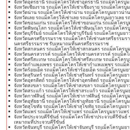
จังหวัดอุดรธานี รถแม็คโครให้เช่าอุดรธานี รถแม็คโครบูม
จังหวัดเชียงราย รถแม็คโครให้เช่าเชียงราย รถแม็คโครบูม
จังหวัดน่าน รถแม็คโครให้เช่าน่าน รถแม็คโครบูมยาวน่าน 
จังหวัดเลย รถแม็คโครให้เช่าเลย รถแม็คโครบูมยาวเลย รถ
จังหวัดขอนแก่น รถแม็คโครให้เช่าขอนแก่น รถแม็คโครบู
จังหวัดพิษณุโลก รถแม็คโครให้เช่าพิษณุโลก รถแม็คโครบ
จังหวัดบุรีรัมย์ รถแม็คโครให้เช่าบุรีรัมย์ รถแม็คโครบูมยาวบุ
จังหวัดนครศรีธรรมราช รถแม็คโครให้เช่านครศรีธรรมร
นครศรีธรรมราช รับเหมาถมที่นครศรีธรรมราช
จังหวัดสกลนคร รถแม็คโครให้เช่าสกลนคร รถแม็คโครบู
จังหวัดนครสวรรค์ รถแม็คโครให้เช่านครสวรรค์ รถแม็คโ
จังหวัดศรีสะเกษ รถแม็คโครให้เช่าศรีสะเกษ รถแม็คโครบู
จังหวัดกำแพงเพชร รถแม็คโครให้เช่ากำแพงเพชร รถแม็
จังหวัดร้อยเอ็ด รถแม็คโครให้เช่าร้อยเอ็ด รถแม็คโครบูมยาว
จังหวัดสุรินทร์ รถแม็คโครให้เช่าสุรินทร์ รถแม็คโครบูมยาวส
จังหวัดอุตรดิตถ์ รถแม็คโครให้เช่าอุตรดิตถ์ รถแม็คโครบูมย
จังหวัดสงขลา รถแม็คโครให้เช่าสงขลา รถแม็คโครบูมยา
จังหวัดสระแก้ว รถแม็คโครให้เช่าสระแก้ว รถแม็คโครบูม
จังหวัดกาฬสินธุ์ รถแม็คโครให้เช่ากาฬสินธุ์ รถแม็คโครบูม
จังหวัดอุทัยธานี รถแม็คโครให้เช่าอุทัยธานี รถแม็คโครบูมย
จังหวัดสุโขทัย รถแม็คโครให้เช่าสุโขทัย รถแม็คโครบูมยาว
จังหวัดแพร่ รถแม็คโครให้เช่าแพร่ รถแม็คโครบูมยาวแพร่ 
จังหวัดประจวบคีรีขันธ์ รถแม็คโครให้เช่าประจวบคีรีขันธ์
เหมาถมที่ประจวบคีรีขันธ์
จังหวัดจันทบุรี รถแม็คโครให้เช่าจันทบุรี รถแม็คโครบูมยาวจ