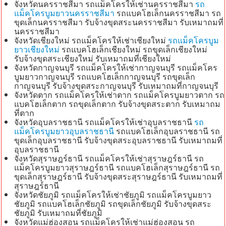
จังหวัดนครราชสีมา รถแม็คโครให้เช่านครราชสีมา
รถ
แม็คโครบูมยาวนครราชสีมา
รถแบคโฮเล็กนครราชสีมา รถ
ขุดเล็กนครราชสีมา รับจ้างขุดสระนครราชสีมา รับเหมาถมที่
นครราชสีมา
จังหวัดเชียงใหม่ รถแม็คโครให้เช่าเชียงใหม่
รถแม็คโครบูม
ยาวเชียงใหม่
รถแบคโฮเล็กเชียงใหม่ รถขุดเล็กเชียงใหม่
รับจ้างขุดสระเชียงใหม่ รับเหมาถมที่เชียงใหม่
จังหวัดกาญจนบุรี รถแม็คโครให้เช่ากาญจนบุรี รถแม็คโคร
บูมยาวกาญจนบุรี รถแบคโฮเล็กกาญจนบุรี รถขุดเล็ก
กาญจนบุรี รับจ้างขุดสระกาญจนบุรี รับเหมาถมที่กาญจนบุรี
จังหวัดตาก รถแม็คโครให้เช่าตาก รถแม็คโครบูมยาวตาก รถ
แบคโฮเล็กตาก รถขุดเล็กตาก รับจ้างขุดสระตาก รับเหมาถม
ที่ตาก
จังหวัดอุบลราชธานี รถแม็คโครให้เช่าอุบลราชธานี
รถ
แม็คโครบูมยาวอุบลราชธานี
รถแบคโฮเล็กอุบลราชธานี รถ
ขุดเล็กอุบลราชธานี รับจ้างขุดสระอุบลราชธานี รับเหมาถมที่
อุบลราชธานี
จังหวัดสุราษฎร์ธานี รถแม็คโครให้เช่าสุราษฎร์ธานี รถ
แม็คโครบูมยาวสุราษฎร์ธานี รถแบคโฮเล็กสุราษฎร์ธานี รถ
ขุดเล็กสุราษฎร์ธานี รับจ้างขุดสระสุราษฎร์ธานี รับเหมาถมที่
สุราษฎร์ธานี
จังหวัดชัยภูมิ รถแม็คโครให้เช่าชัยภูมิ รถแม็คโครบูมยาว
ชัยภูมิ รถแบคโฮเล็กชัยภูมิ รถขุดเล็กชัยภูมิ รับจ้างขุดสระ
ชัยภูมิ รับเหมาถมที่ชัยภูมิ
จังหวัดแม่ฮ่องสอน รถแม็คโครให้เช่าแม่ฮ่องสอน รถ