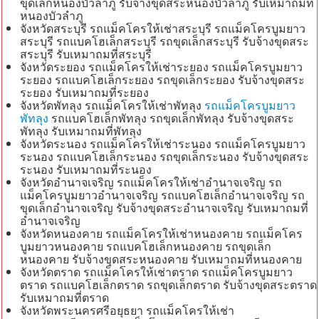
ขุดเล็กหนองบัวลำภู รับจ้างขุดสระหนองบัวลำภู รับเหมาถมที่
หนองบัวลำภู
จังหวัดสระบุรี รถแม็คโครให้เช่าสระบุรี รถแม็คโครบูมยาว
สระบุรี รถแบคโฮเล็กสระบุรี รถขุดเล็กสระบุรี รับจ้างขุดสระ
สระบุรี รับเหมาถมที่สระบุรี
จังหวัดระยอง รถแม็คโครให้เช่าระยอง รถแม็คโครบูมยาว
ระยอง รถแบคโฮเล็กระยอง รถขุดเล็กระยอง รับจ้างขุดสระ
ระยอง รับเหมาถมที่ระยอง
จังหวัดพัทลุง รถแม็คโครให้เช่าพัทลุง
รถแม็คโครบูมยาว
พัทลุง
รถแบคโฮเล็กพัทลุง รถขุดเล็กพัทลุง รับจ้างขุดสระ
พัทลุง รับเหมาถมที่พัทลุง
จังหวัดระนอง รถแม็คโครให้เช่าระนอง รถแม็คโครบูมยาว
ระนอง รถแบคโฮเล็กระนอง รถขุดเล็กระนอง รับจ้างขุดสระ
ระนอง รับเหมาถมที่ระนอง
จังหวัดอำนาจเจริญ รถแม็คโครให้เช่าอำนาจเจริญ รถ
แม็คโครบูมยาวอำนาจเจริญ รถแบคโฮเล็กอำนาจเจริญ รถ
ขุดเล็กอำนาจเจริญ รับจ้างขุดสระอำนาจเจริญ รับเหมาถมที่
อำนาจเจริญ
จังหวัดหนองคาย รถแม็คโครให้เช่าหนองคาย รถแม็คโคร
บูมยาวหนองคาย รถแบคโฮเล็กหนองคาย รถขุดเล็ก
หนองคาย รับจ้างขุดสระหนองคาย รับเหมาถมที่หนองคาย
จังหวัดตราด รถแม็คโครให้เช่าตราด รถแม็คโครบูมยาว
ตราด รถแบคโฮเล็กตราด รถขุดเล็กตราด รับจ้างขุดสระตราด
รับเหมาถมที่ตราด
จังหวัดพระนครศรีอยุธยา รถแม็คโครให้เช่า