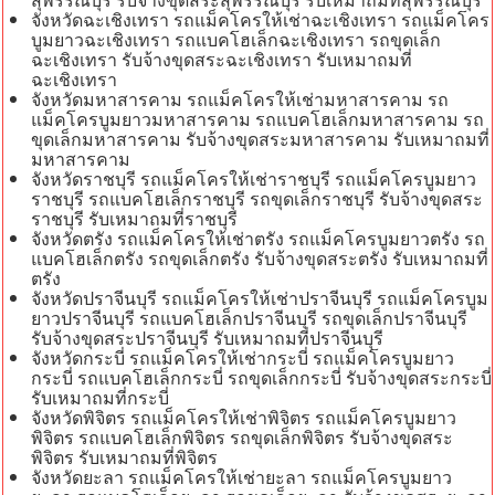
จังหวัดฉะเชิงเทรา รถแม็คโครให้เช่าฉะเชิงเทรา รถแม็คโคร
บูมยาวฉะเชิงเทรา รถแบคโฮเล็กฉะเชิงเทรา รถขุดเล็ก
ฉะเชิงเทรา รับจ้างขุดสระฉะเชิงเทรา รับเหมาถมที่
ฉะเชิงเทรา
จังหวัดมหาสารคาม รถแม็คโครให้เช่ามหาสารคาม รถ
แม็คโครบูมยาวมหาสารคาม รถแบคโฮเล็กมหาสารคาม รถ
ขุดเล็กมหาสารคาม รับจ้างขุดสระมหาสารคาม รับเหมาถมที่
มหาสารคาม
จังหวัดราชบุรี รถแม็คโครให้เช่าราชบุรี รถแม็คโครบูมยาว
ราชบุรี รถแบคโฮเล็กราชบุรี รถขุดเล็กราชบุรี รับจ้างขุดสระ
ราชบุรี รับเหมาถมที่ราชบุรี
จังหวัดตรัง รถแม็คโครให้เช่าตรัง รถแม็คโครบูมยาวตรัง รถ
แบคโฮเล็กตรัง รถขุดเล็กตรัง รับจ้างขุดสระตรัง รับเหมาถมที่
ตรัง
จังหวัดปราจีนบุรี รถแม็คโครให้เช่าปราจีนบุรี รถแม็คโครบูม
ยาวปราจีนบุรี รถแบคโฮเล็กปราจีนบุรี รถขุดเล็กปราจีนบุรี
รับจ้างขุดสระปราจีนบุรี รับเหมาถมที่ปราจีนบุรี
จังหวัดกระบี่ รถแม็คโครให้เช่ากระบี่ รถแม็คโครบูมยาว
กระบี่ รถแบคโฮเล็กกระบี่ รถขุดเล็กกระบี่ รับจ้างขุดสระกระบี่
รับเหมาถมที่กระบี่
จังหวัดพิจิตร รถแม็คโครให้เช่าพิจิตร รถแม็คโครบูมยาว
พิจิตร รถแบคโฮเล็กพิจิตร รถขุดเล็กพิจิตร รับจ้างขุดสระ
พิจิตร รับเหมาถมที่พิจิตร
จังหวัดยะลา รถแม็คโครให้เช่ายะลา รถแม็คโครบูมยาว