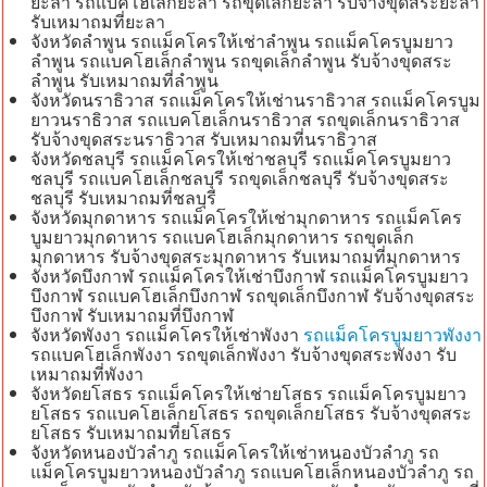
ยะลา รถแบคโฮเล็กยะลา รถขุดเล็กยะลา รับจ้างขุดสระยะลา
รับเหมาถมที่ยะลา
จังหวัดลำพูน รถแม็คโครให้เช่าลำพูน รถแม็คโครบูมยาว
ลำพูน รถแบคโฮเล็กลำพูน รถขุดเล็กลำพูน รับจ้างขุดสระ
ลำพูน รับเหมาถมที่ลำพูน
จังหวัดนราธิวาส รถแม็คโครให้เช่านราธิวาส รถแม็คโครบูม
ยาวนราธิวาส รถแบคโฮเล็กนราธิวาส รถขุดเล็กนราธิวาส
รับจ้างขุดสระนราธิวาส รับเหมาถมที่นราธิวาส
จังหวัดชลบุรี รถแม็คโครให้เช่าชลบุรี รถแม็คโครบูมยาว
ชลบุรี รถแบคโฮเล็กชลบุรี รถขุดเล็กชลบุรี รับจ้างขุดสระ
ชลบุรี รับเหมาถมที่ชลบุรี
จังหวัดมุกดาหาร รถแม็คโครให้เช่ามุกดาหาร รถแม็คโคร
บูมยาวมุกดาหาร รถแบคโฮเล็กมุกดาหาร รถขุดเล็ก
มุกดาหาร รับจ้างขุดสระมุกดาหาร รับเหมาถมที่มุกดาหาร
จังหวัดบึงกาฬ รถแม็คโครให้เช่าบึงกาฬ รถแม็คโครบูมยาว
บึงกาฬ รถแบคโฮเล็กบึงกาฬ รถขุดเล็กบึงกาฬ รับจ้างขุดสระ
บึงกาฬ รับเหมาถมที่บึงกาฬ
จังหวัดพังงา รถแม็คโครให้เช่าพังงา
รถแม็คโครบูมยาวพังงา
รถแบคโฮเล็กพังงา รถขุดเล็กพังงา รับจ้างขุดสระพังงา รับ
เหมาถมที่พังงา
จังหวัดยโสธร รถแม็คโครให้เช่ายโสธร รถแม็คโครบูมยาว
ยโสธร รถแบคโฮเล็กยโสธร รถขุดเล็กยโสธร รับจ้างขุดสระ
ยโสธร รับเหมาถมที่ยโสธร
จังหวัดหนองบัวลำภู รถแม็คโครให้เช่าหนองบัวลำภู รถ
แม็คโครบูมยาวหนองบัวลำภู รถแบคโฮเล็กหนองบัวลำภู รถ