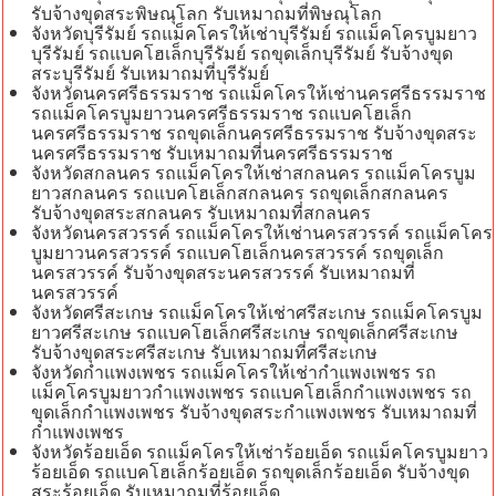
รับจ้างขุดสระพิษณุโลก รับเหมาถมที่พิษณุโลก
จังหวัดบุรีรัมย์ รถแม็คโครให้เช่าบุรีรัมย์ รถแม็คโครบูมยาว
บุรีรัมย์ รถแบคโฮเล็กบุรีรัมย์ รถขุดเล็กบุรีรัมย์ รับจ้างขุด
สระบุรีรัมย์ รับเหมาถมที่บุรีรัมย์
จังหวัดนครศรีธรรมราช รถแม็คโครให้เช่านครศรีธรรมราช
รถแม็คโครบูมยาวนครศรีธรรมราช รถแบคโฮเล็ก
นครศรีธรรมราช รถขุดเล็กนครศรีธรรมราช รับจ้างขุดสระ
นครศรีธรรมราช รับเหมาถมที่นครศรีธรรมราช
จังหวัดสกลนคร รถแม็คโครให้เช่าสกลนคร รถแม็คโครบูม
ยาวสกลนคร รถแบคโฮเล็กสกลนคร รถขุดเล็กสกลนคร
รับจ้างขุดสระสกลนคร รับเหมาถมที่สกลนคร
จังหวัดนครสวรรค์ รถแม็คโครให้เช่านครสวรรค์ รถแม็คโคร
บูมยาวนครสวรรค์ รถแบคโฮเล็กนครสวรรค์ รถขุดเล็ก
นครสวรรค์ รับจ้างขุดสระนครสวรรค์ รับเหมาถมที่
นครสวรรค์
จังหวัดศรีสะเกษ รถแม็คโครให้เช่าศรีสะเกษ รถแม็คโครบูม
ยาวศรีสะเกษ รถแบคโฮเล็กศรีสะเกษ รถขุดเล็กศรีสะเกษ
รับจ้างขุดสระศรีสะเกษ รับเหมาถมที่ศรีสะเกษ
จังหวัดกำแพงเพชร รถแม็คโครให้เช่ากำแพงเพชร รถ
แม็คโครบูมยาวกำแพงเพชร รถแบคโฮเล็กกำแพงเพชร รถ
ขุดเล็กกำแพงเพชร รับจ้างขุดสระกำแพงเพชร รับเหมาถมที่
กำแพงเพชร
จังหวัดร้อยเอ็ด รถแม็คโครให้เช่าร้อยเอ็ด รถแม็คโครบูมยาว
ร้อยเอ็ด รถแบคโฮเล็กร้อยเอ็ด รถขุดเล็กร้อยเอ็ด รับจ้างขุด
สระร้อยเอ็ด รับเหมาถมที่ร้อยเอ็ด