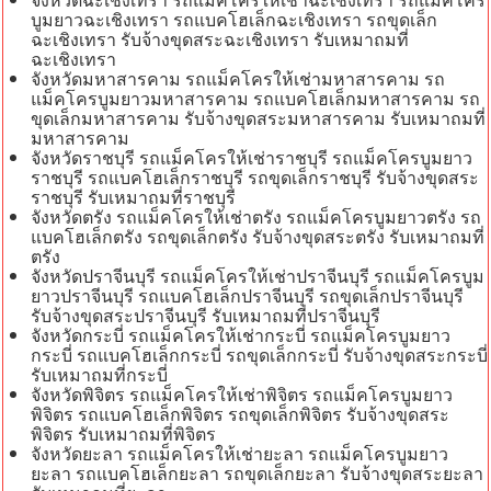
บูมยาวฉะเชิงเทรา รถแบคโฮเล็กฉะเชิงเทรา รถขุดเล็ก
ฉะเชิงเทรา รับจ้างขุดสระฉะเชิงเทรา รับเหมาถมที่
ฉะเชิงเทรา
จังหวัดมหาสารคาม รถแม็คโครให้เช่ามหาสารคาม รถ
แม็คโครบูมยาวมหาสารคาม รถแบคโฮเล็กมหาสารคาม รถ
ขุดเล็กมหาสารคาม รับจ้างขุดสระมหาสารคาม รับเหมาถมที่
มหาสารคาม
จังหวัดราชบุรี รถแม็คโครให้เช่าราชบุรี รถแม็คโครบูมยาว
ราชบุรี รถแบคโฮเล็กราชบุรี รถขุดเล็กราชบุรี รับจ้างขุดสระ
ราชบุรี รับเหมาถมที่ราชบุรี
จังหวัดตรัง รถแม็คโครให้เช่าตรัง รถแม็คโครบูมยาวตรัง รถ
แบคโฮเล็กตรัง รถขุดเล็กตรัง รับจ้างขุดสระตรัง รับเหมาถมที่
ตรัง
จังหวัดปราจีนบุรี รถแม็คโครให้เช่าปราจีนบุรี รถแม็คโครบูม
ยาวปราจีนบุรี รถแบคโฮเล็กปราจีนบุรี รถขุดเล็กปราจีนบุรี
รับจ้างขุดสระปราจีนบุรี รับเหมาถมที่ปราจีนบุรี
จังหวัดกระบี่ รถแม็คโครให้เช่ากระบี่ รถแม็คโครบูมยาว
กระบี่ รถแบคโฮเล็กกระบี่ รถขุดเล็กกระบี่ รับจ้างขุดสระกระบี่
รับเหมาถมที่กระบี่
จังหวัดพิจิตร รถแม็คโครให้เช่าพิจิตร รถแม็คโครบูมยาว
พิจิตร รถแบคโฮเล็กพิจิตร รถขุดเล็กพิจิตร รับจ้างขุดสระ
พิจิตร รับเหมาถมที่พิจิตร
จังหวัดยะลา รถแม็คโครให้เช่ายะลา รถแม็คโครบูมยาว
ยะลา รถแบคโฮเล็กยะลา รถขุดเล็กยะลา รับจ้างขุดสระยะลา