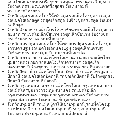
แบคโฮเล็กพระนครศรีอยุธยา รถขุดเล็กพระนครศรีอยุธยา
รับจ้างขุดสระพระนครศรีอยุธยา รับเหมาถมที่
พระนครศรีอยุธยา
จังหวัดสตูล รถแม็คโครให้เช่าสตูล รถแม็คโครบูมยาวสตูล
รถแบคโฮเล็กสตูล รถขุดเล็กสตูล รับจ้างขุดสระสตูล รับเหมา
ถมที่สตูล
จังหวัดชัยนาท รถแม็คโครให้เช่าชัยนาท รถแม็คโครบูมยาว
ชัยนาท รถแบคโฮเล็กชัยนาท รถขุดเล็กชัยนาท รับจ้างขุด
สระชัยนาท รับเหมาถมที่ชัยนาท
จังหวัดนครปฐม รถแม็คโครให้เช่านครปฐม รถแม็คโครบูม
ยาวนครปฐม รถแบคโฮเล็กนครปฐม รถขุดเล็กนครปฐม
รับจ้างขุดสระนครปฐม รับเหมาถมที่นครปฐม
จังหวัดนครนายก รถแม็คโครให้เช่านครนายก รถแม็คโคร
บูมยาวนครนายก รถแบคโฮเล็กนครนายก รถขุดเล็ก
นครนายก รับจ้างขุดสระนครนายก รับเหมาถมที่นครนายก
จังหวัดปัตตานี รถแม็คโครให้เช่าปัตตานี รถแม็คโครบูมยาว
ปัตตานี รถแบคโฮเล็กปัตตานี รถขุดเล็กปัตตานี รับจ้างขุดสระ
ปัตตานี รับเหมาถมที่ปัตตานี
จังหวัดกรุงเทพมหานคร รถแม็คโครให้เช่ากรุงเทพมหานคร
รถแม็คโครบูมยาวกรุงเทพมหานคร รถแบคโฮเล็ก
กรุงเทพมหานคร รถขุดเล็กกรุงเทพมหานคร รับจ้างขุดสระ
กรุงเทพมหานคร รับเหมาถมที่กรุงเทพมหานคร
จังหวัดปทุมธานี รถแม็คโครให้เช่าปทุมธานี รถแม็คโครบูม
ยาวปทุมธานี รถแบคโฮเล็กปทุมธานี รถขุดเล็กปทุมธานี
รับจ้างขุดสระปทุมธานี รับเหมาถมที่ปทุมธานี