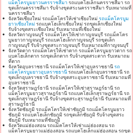
แม็คโครบูมยาวนครราชสีมา
รถแบคโฮเล็กนครราชสีมา รถ
ขุดเล็กนครราชสีมา รับจ้างขุดสระนครราชสีมา รับเหมาถมที่
นครราชสีมา
จังหวัดเชียงใหม่ รถแม็คโครให้เช่าเชียงใหม่
รถแม็คโครบูม
ยาวเชียงใหม่
รถแบคโฮเล็กเชียงใหม่ รถขุดเล็กเชียงใหม่
รับจ้างขุดสระเชียงใหม่ รับเหมาถมที่เชียงใหม่
จังหวัดกาญจนบุรี รถแม็คโครให้เช่ากาญจนบุรี รถแม็คโคร
บูมยาวกาญจนบุรี รถแบคโฮเล็กกาญจนบุรี รถขุดเล็ก
กาญจนบุรี รับจ้างขุดสระกาญจนบุรี รับเหมาถมที่กาญจนบุรี
จังหวัดตาก รถแม็คโครให้เช่าตาก รถแม็คโครบูมยาวตาก รถ
แบคโฮเล็กตาก รถขุดเล็กตาก รับจ้างขุดสระตาก รับเหมาถม
ที่ตาก
จังหวัดอุบลราชธานี รถแม็คโครให้เช่าอุบลราชธานี
รถ
แม็คโครบูมยาวอุบลราชธานี
รถแบคโฮเล็กอุบลราชธานี รถ
ขุดเล็กอุบลราชธานี รับจ้างขุดสระอุบลราชธานี รับเหมาถมที่
อุบลราชธานี
จังหวัดสุราษฎร์ธานี รถแม็คโครให้เช่าสุราษฎร์ธานี รถ
แม็คโครบูมยาวสุราษฎร์ธานี รถแบคโฮเล็กสุราษฎร์ธานี รถ
ขุดเล็กสุราษฎร์ธานี รับจ้างขุดสระสุราษฎร์ธานี รับเหมาถมที่
สุราษฎร์ธานี
จังหวัดชัยภูมิ รถแม็คโครให้เช่าชัยภูมิ รถแม็คโครบูมยาว
ชัยภูมิ รถแบคโฮเล็กชัยภูมิ รถขุดเล็กชัยภูมิ รับจ้างขุดสระ
ชัยภูมิ รับเหมาถมที่ชัยภูมิ
จังหวัดแม่ฮ่องสอน รถแม็คโครให้เช่าแม่ฮ่องสอน รถ
แม็คโครบูมยาวแม่ฮ่องสอน รถแบคโฮเล็กแม่ฮ่องสอน รถขุด