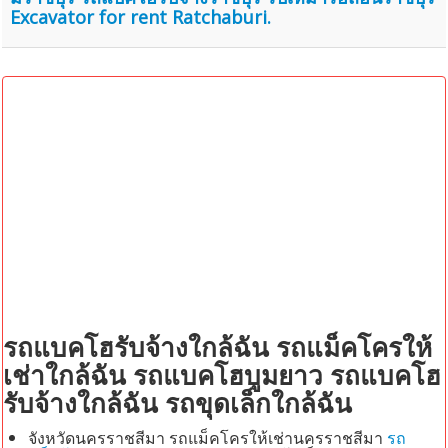
Excavator for rent Ratchaburi.
แผนผังเว็บไซต์
ค้นหา
ติดต่อเรา
สายด่วน
รถแบคโฮรับจ้างใกล้ฉัน รถแม็คโครให้
เช่าใกล้ฉัน รถแบคโฮบูมยาว รถแบคโฮ
รับจ้างใกล้ฉัน รถขุดเล็กใกล้ฉัน
จังหวัดนครราชสีมา รถแม็คโครให้เช่านครราชสีมา
รถ