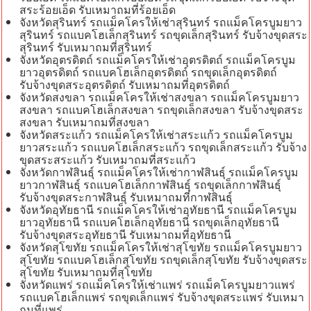
สระร้อยเอ็ด รับเหมาถมที่ร้อยเอ็ด
จังหวัดสุรินทร์ รถแม็คโครให้เช่าสุรินทร์ รถแม็คโครบูมยาว
สุรินทร์ รถแบคโฮเล็กสุรินทร์ รถขุดเล็กสุรินทร์ รับจ้างขุดสระ
สุรินทร์ รับเหมาถมที่สุรินทร์
จังหวัดอุตรดิตถ์ รถแม็คโครให้เช่าอุตรดิตถ์ รถแม็คโครบูม
ยาวอุตรดิตถ์ รถแบคโฮเล็กอุตรดิตถ์ รถขุดเล็กอุตรดิตถ์
รับจ้างขุดสระอุตรดิตถ์ รับเหมาถมที่อุตรดิตถ์
จังหวัดสงขลา รถแม็คโครให้เช่าสงขลา รถแม็คโครบูมยาว
สงขลา รถแบคโฮเล็กสงขลา รถขุดเล็กสงขลา รับจ้างขุดสระ
สงขลา รับเหมาถมที่สงขลา
จังหวัดสระแก้ว รถแม็คโครให้เช่าสระแก้ว รถแม็คโครบูม
ยาวสระแก้ว รถแบคโฮเล็กสระแก้ว รถขุดเล็กสระแก้ว รับจ้าง
ขุดสระสระแก้ว รับเหมาถมที่สระแก้ว
จังหวัดกาฬสินธุ์ รถแม็คโครให้เช่ากาฬสินธุ์ รถแม็คโครบูม
ยาวกาฬสินธุ์ รถแบคโฮเล็กกาฬสินธุ์ รถขุดเล็กกาฬสินธุ์
รับจ้างขุดสระกาฬสินธุ์ รับเหมาถมที่กาฬสินธุ์
จังหวัดอุทัยธานี รถแม็คโครให้เช่าอุทัยธานี รถแม็คโครบูม
ยาวอุทัยธานี รถแบคโฮเล็กอุทัยธานี รถขุดเล็กอุทัยธานี
รับจ้างขุดสระอุทัยธานี รับเหมาถมที่อุทัยธานี
จังหวัดสุโขทัย รถแม็คโครให้เช่าสุโขทัย รถแม็คโครบูมยาว
สุโขทัย รถแบคโฮเล็กสุโขทัย รถขุดเล็กสุโขทัย รับจ้างขุดสระ
สุโขทัย รับเหมาถมที่สุโขทัย
จังหวัดแพร่ รถแม็คโครให้เช่าแพร่ รถแม็คโครบูมยาวแพร่
รถแบคโฮเล็กแพร่ รถขุดเล็กแพร่ รับจ้างขุดสระแพร่ รับเหมา
ถมที่แพร่