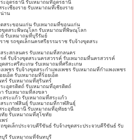
ระอุดรธานี รับเหมาถมที่อุดรธานี
สระเชียงราย รับเหมาถมที่เชียงราย
่น่าน
ุดสระขอนแก่น รับเหมาถมที่ขอนแก่น
งขุดสระพิษณุโลก รับเหมาถมที่พิษณุโลก
์ รับเหมาถมที่บุรีรัมย์
าช รถขุดเล็กนครศรีธรรมราช รับจ้างขุดสระ
ุดสระสกลนคร รับเหมาถมที่สกลนคร
ค์ รับจ้างขุดสระนครสวรรค์ รับเหมาถมที่นครสวรรค์
ขุดสระศรีสะเกษ รับเหมาถมที่ศรีสะเกษ
เพชร รับจ้างขุดสระกำแพงเพชร รับเหมาถมที่กำแพงเพชร
อยเอ็ด รับเหมาถมที่ร้อยเอ็ด
ทร์ รับเหมาถมที่สุรินทร์
ระอุตรดิตถ์ รับเหมาถมที่อุตรดิตถ์
า รับเหมาถมที่สงขลา
ะสระแก้ว รับเหมาถมที่สระแก้ว
สระกาฬสินธุ์ รับเหมาถมที่กาฬสินธุ์
ระอุทัยธานี รับเหมาถมที่อุทัยธานี
ทัย รับเหมาถมที่สุโขทัย
แพร่
ขุดเล็กประจวบคีรีขันธ์ รับจ้างขุดสระประจวบคีรีขันธ์ รับ
ุรี รับเหมาถมที่จันทบุรี