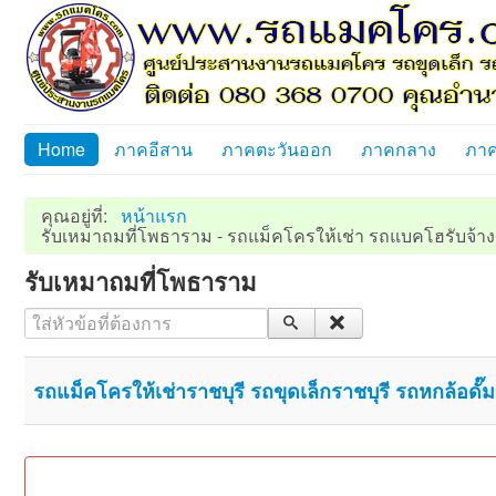
Home
ภาคอีสาน
ภาคตะวันออก
ภาคกลาง
ภาค
คุณอยู่ที่:
หน้าแรก
รับเหมาถมที่โพธาราม - รถแม็คโครให้เช่า รถแบคโฮรับจ้าง 
รับเหมาถมที่โพธาราม
ใส่หัวข้อที่ต้องการ
รถแม็คโครให้เช่าราชบุรี รถขุดเล็กราชบุรี รถหกล้อดั๊