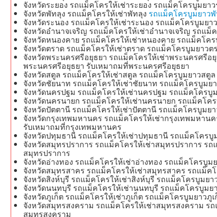
จังหวัดระยอง รถแม็คโครให้เช่าระยอง รถแม็คโครบูมยาว
จังหวัดพัทลุง รถแม็คโครให้เช่าพัทลุง
รถแม็คโครบูมยาวพั
จังหวัดระนอง รถแม็คโครให้เช่าระนอง รถแม็คโครบูมยาว
จังหวัดอำนาจเจริญ รถแม็คโครให้เช่าอำนาจเจริญ รถแม็
จังหวัดหนองคาย รถแม็คโครให้เช่าหนองคาย รถแม็คโคร
จังหวัดตราด รถแม็คโครให้เช่าตราด รถแม็คโครบูมยาวตร
จังหวัดพระนครศรีอยุธยา รถแม็คโครให้เช่าพระนครศรีอย
พระนครศรีอยุธยา รับเหมาถมที่พระนครศรีอยุธยา
จังหวัดสตูล รถแม็คโครให้เช่าสตูล รถแม็คโครบูมยาวสตูล 
จังหวัดชัยนาท รถแม็คโครให้เช่าชัยนาท รถแม็คโครบูมยา
จังหวัดนครปฐม รถแม็คโครให้เช่านครปฐม รถแม็คโครบู
จังหวัดนครนายก รถแม็คโครให้เช่านครนายก รถแม็คโค
จังหวัดปัตตานี รถแม็คโครให้เช่าปัตตานี รถแม็คโครบูมยาว
จังหวัดกรุงเทพมหานคร รถแม็คโครให้เช่ากรุงเทพมหาน
รับเหมาถมที่กรุงเทพมหานคร
จังหวัดปทุมธานี รถแม็คโครให้เช่าปทุมธานี รถแม็คโครบู
จังหวัดสมุทรปราการ รถแม็คโครให้เช่าสมุทรปราการ รถ
สมุทรปราการ
จังหวัดอ่างทอง รถแม็คโครให้เช่าอ่างทอง รถแม็คโครบูมย
จังหวัดสมุทรสาคร รถแม็คโครให้เช่าสมุทรสาคร รถแม็ค
จังหวัดสิงห์บุรี รถแม็คโครให้เช่าสิงห์บุรี รถแม็คโครบูมยาวสิ
จังหวัดนนทบุรี รถแม็คโครให้เช่านนทบุรี รถแม็คโครบูมยา
จังหวัดภูเก็ต รถแม็คโครให้เช่าภูเก็ต รถแม็คโครบูมยาวภูเก็
จังหวัดสมุทรสงคราม รถแม็คโครให้เช่าสมุทรสงคราม รถ
สมุทรสงคราม