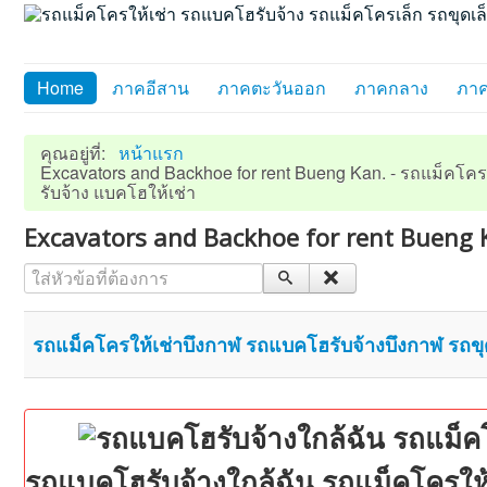
Home
ภาคอีสาน
ภาคตะวันออก
ภาคกลาง
ภาค
คุณอยู่ที่:
หน้าแรก
Excavators and Backhoe for rent Bueng Kan. - รถแม็คโคร
รับจ้าง แบคโฮให้เช่า
Excavators and Backhoe for rent Bueng 
ใส่หัวข้อที่ต้องการ
รถแม็คโครให้เช่าบึงกาฬ รถแบคโฮรับจ้างบึงกาฬ รถข
รถแบคโฮรับจ้างใกล้ฉัน รถแม็คโครให้