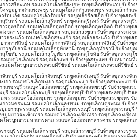
มยาวศรีสะเกษ รถแบคโฮเล็กศรีสะเกษ รถขุดเล็กศรีสะเกษ รับจ้าง
คโครบูมยาวกำแพงเพชร รถแบคโฮเล็กกำแพงเพชร รถขุดเล็กกำแพง
ร้อยเอ็ด รถแบคโฮเล็กร้อยเอ็ด รถขุดเล็กร้อยเอ็ด รับจ้างขุดสระร้
ุรินทร์ รถแบคโฮเล็กสุรินทร์ รถขุดเล็กสุรินทร์ รับจ้างขุดสระสุริน
าวอุตรดิตถ์ รถแบคโฮเล็กอุตรดิตถ์ รถขุดเล็กอุตรดิตถ์ รับจ้างขุดส
วสงขลา รถแบคโฮเล็กสงขลา รถขุดเล็กสงขลา รับจ้างขุดสระสงขล
ยาวสระแก้ว รถแบคโฮเล็กสระแก้ว รถขุดเล็กสระแก้ว รับจ้างขุดสร
ยาวกาฬสินธุ์ รถแบคโฮเล็กกาฬสินธุ์ รถขุดเล็กกาฬสินธุ์ รับจ้างขุด
าวอุทัยธานี รถแบคโฮเล็กอุทัยธานี รถขุดเล็กอุทัยธานี รับจ้างขุดส
สุโขทัย รถแบคโฮเล็กสุโขทัย รถขุดเล็กสุโขทัย รับจ้างขุดสระสุโข
รถแบคโฮเล็กแพร่ รถขุดเล็กแพร่ รับจ้างขุดสระแพร่ รับเหมาถมที่
 รถแม็คโครบูมยาวประจวบคีรีขันธ์ รถแบคโฮเล็กประจวบคีรีขันธ์ รถ
ันทบุรี รถแบคโฮเล็กจันทบุรี รถขุดเล็กจันทบุรี รับจ้างขุดสระจันทบ
ะเยา รถแบคโฮเล็กพะเยา รถขุดเล็กพะเยา รับจ้างขุดสระพะเยา รั
วเพชรบุรี รถแบคโฮเล็กเพชรบุรี รถขุดเล็กเพชรบุรี รับจ้างขุดสระเ
ุรี รถแบคโฮเล็กลพบุรี รถขุดเล็กลพบุรี รับจ้างขุดสระลพบุรี รับเ
ุมพร รถแบคโฮเล็กชุมพร รถขุดเล็กชุมพร รับจ้างขุดสระชุมพร รั
ูมยาวนครพนม รถแบคโฮเล็กนครพนม รถขุดเล็กนครพนม รับจ้า
บูมยาวสุพรรณบุรี รถแบคโฮเล็กสุพรรณบุรี รถขุดเล็กสุพรรณบุรี ร
ครบูมยาวฉะเชิงเทรา รถแบคโฮเล็กฉะเชิงเทรา รถขุดเล็กฉะเชิงเทร
็คโครบูมยาวมหาสารคาม รถแบคโฮเล็กมหาสารคาม รถขุดเล็กมห
าชบุรี รถแบคโฮเล็กราชบุรี รถขุดเล็กราชบุรี รับจ้างขุดสระราชบุร
ถแบคโฮเล็กตรัง รถขุดเล็กตรัง รับจ้างขุดสระตรัง รับเหมาถมที่ตรั