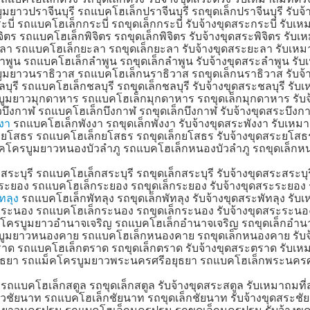
มยาวปราจีนบุรี รถแบคโฮเล็กปราจีนบุรี รถขุดเล็กปราจีนบุรี รับจ้า
ี่ รถแบคโฮเล็กกระบี่ รถขุดเล็กกระบี่ รับจ้างขุดสระกระบี่ รับเหม
ิตร รถแบคโฮเล็กพิจิตร รถขุดเล็กพิจิตร รับจ้างขุดสระพิจิตร รับเห
ลา รถแบคโฮเล็กยะลา รถขุดเล็กยะลา รับจ้างขุดสระยะลา รับเหม
พูน รถแบคโฮเล็กลำพูน รถขุดเล็กลำพูน รับจ้างขุดสระลำพูน รับ
ูมยาวนราธิวาส รถแบคโฮเล็กนราธิวาส รถขุดเล็กนราธิวาส รับจ้
ุรี รถแบคโฮเล็กชลบุรี รถขุดเล็กชลบุรี รับจ้างขุดสระชลบุรี รับเ
บูมยาวมุกดาหาร รถแบคโฮเล็กมุกดาหาร รถขุดเล็กมุกดาหาร รับจ
บึงกาฬ รถแบคโฮเล็กบึงกาฬ รถขุดเล็กบึงกาฬ รับจ้างขุดสระบึงกา
งา
รถแบคโฮเล็กพังงา รถขุดเล็กพังงา รับจ้างขุดสระพังงา รับเหมา
ยโสธร รถแบคโฮเล็กยโสธร รถขุดเล็กยโสธร รับจ้างขุดสระยโสธร
็คโครบูมยาวหนองบัวลำภู รถแบคโฮเล็กหนองบัวลำภู รถขุดเล็กหนอ
ระบุรี รถแบคโฮเล็กสระบุรี รถขุดเล็กสระบุรี รับจ้างขุดสระสระบุร
ระยอง รถแบคโฮเล็กระยอง รถขุดเล็กระยอง รับจ้างขุดสระระยอง 
ทลุง
รถแบคโฮเล็กพัทลุง รถขุดเล็กพัทลุง รับจ้างขุดสระพัทลุง รับเ
ระนอง รถแบคโฮเล็กระนอง รถขุดเล็กระนอง รับจ้างขุดสระระนอง
คโครบูมยาวอำนาจเจริญ รถแบคโฮเล็กอำนาจเจริญ รถขุดเล็กอำนาจ
บูมยาวหนองคาย รถแบคโฮเล็กหนองคาย รถขุดเล็กหนองคาย รับจ
าด รถแบคโฮเล็กตราด รถขุดเล็กตราด รับจ้างขุดสระตราด รับเห
ุธยา รถแม็คโครบูมยาวพระนครศรีอยุธยา รถแบคโฮเล็กพระนครศรี
รถแบคโฮเล็กสตูล รถขุดเล็กสตูล รับจ้างขุดสระสตูล รับเหมาถมที่
วชัยนาท รถแบคโฮเล็กชัยนาท รถขุดเล็กชัยนาท รับจ้างขุดสระชั
มยาวนครปฐม รถแบคโฮเล็กนครปฐม รถขุดเล็กนครปฐม รับจ้างข