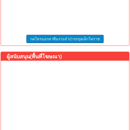
กดโทรออกหาทีมงานจำป่ารถขุดเล็กโคราช
ผู้สนับสนุน(พื้นที่โฆษณา)