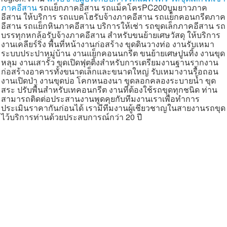
ภาคอีสาน
รถแย็กภาคอีสาน รถแม็คโครPC200บูมยาวภาค
แผนผังเว็บไซต์
อีสาน ให้บริการ รถแบคโฮรับจ้างภาคอีสาน รถแย็กคอนกรีตภาค
อีสาน รถแย็กหินภาคอีสาน บริการให้เช่า รถขุดเล็กภาคอีสาน รถ
ค้นหา
บรรทุกหกล้อรับจ้างภาคอีสาน สำหรับขนย้ายเศษวัสดุ ให้บริการ
งานเคลียร์ริ่ง พื้นที่หน้างานก่อสร้าง ขุดดินวางท่อ งานรับเหมา
ติดต่อเรา
ระบบประปาหมู่บ้าน งานแย็กคอนนกรีต ขนย้ายเศษปูนทิ้ง งานขุด
หลุม งานเสารั้ว ขุดเปิดฟุตติ้งสำหรับการเตรียมงานฐานรากงาน
สายด่วน
ก่อสร้างอาคารทั้งขนาดเล็กและขนาดใหญ่ รับเหมางานรื้อถอน
งานเปิดป่า งานขุดบ่อ โคกหนองนา ขุดลอกคลองระบายน้ำ ขุด
สระ ปรับพื้นสำหรับเทคอนกรีต งานที่ต้องใช้รถขุดทุกชนิด ท่าน
สามารถติดต่อประสานงานพูดคุยกับทีมงานเราเพื่อทำการ
ประเมินราคากันก่อนได้ เรามีทีมงานผู้เชียวชาญในสายงานรถขุด
ไว้บริการท่านด้วยประสบการณ์กว่า 20 ปี