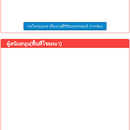
กดโทรออกหาทีมงานศิริชัยแทรกเตอร์ ปากช่อง
ผู้สนับสนุน(พื้นที่โฆษณา)