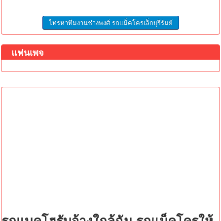
โทรหาทีมงานช่างพงศ์ รถแม็คโครเล็กบุรีรัมย์
แฟนเพจ
รถแบคโฮรับจ้างใกล้ฉัน รถแม็คโครให้